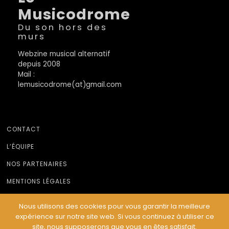
Musicodrome
Du son hors des
murs
Webzine musical alternatif
depuis 2008
Mail :
lemusicodrome(at)gmail.com
CONTACT
L’ÉQUIPE
NOS PARTENAIRES
MENTIONS LÉGALES
Nous utilisons des cookies pour vous garantir la meilleure
expérience sur notre site web. Si vous continuez à utiliser ce
© Le Musicodrome 2022 - Webdesign :
Cereal Concept
site, nous supposerons que vous en êtes satisfait.