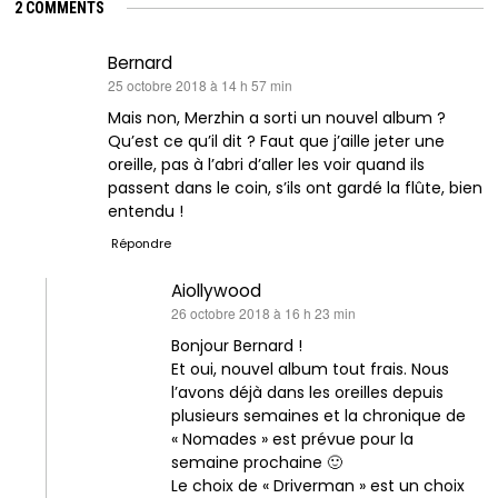
2 COMMENTS
Bernard
dit :
25 octobre 2018 à 14 h 57 min
Mais non, Merzhin a sorti un nouvel album ?
Qu’est ce qu’il dit ? Faut que j’aille jeter une
oreille, pas à l’abri d’aller les voir quand ils
passent dans le coin, s’ils ont gardé la flûte, bien
entendu !
Répondre
Aiollywood
dit :
26 octobre 2018 à 16 h 23 min
Bonjour Bernard !
Et oui, nouvel album tout frais. Nous
l’avons déjà dans les oreilles depuis
plusieurs semaines et la chronique de
« Nomades » est prévue pour la
semaine prochaine 🙂
Le choix de « Driverman » est un choix