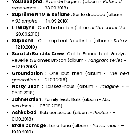
Youssoupha
: Avoir de l’argent (album
« Polaroid
experience »
– 28.09.2018)
Suprême NTM & Sofiane
: Sur le drapeau (album
« 93 empire »
– 14.09.2018)
Lil Wayne
: Can’t be broken (album «
Tha carter V »
– 28.09.2018)
Supachill
: Open up feat. Youthstar (album
« Sofa »
– 12.10.2018)
Scratch Bandits Crew
: Cali to France feat. Gavlyn,
Reverie & Blames Brixton (album
« Tangram series »
– 12.10.2018)
Groundation
: One but then (album
« The next
generation » –
21.09.2018)
Natty Jean
: Laissez-nous (album
« Imagine » –
05.10.2018)
Jahneration
: Family feat. Balik (album
« Mic
sessions » –
05.10.2018)
Ashkabad
: Sub conscious (album
« Reptile »
–
01.10.2018)
Brain Damage
: Luna llena (album
« Ya no mas » –
19.10.2018)