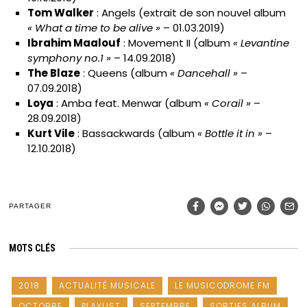
Tom Walker
: Angels (extrait de son nouvel album
« What a time to be alive »
– 01.03.2019)
Ibrahim Maalouf
: Movement II (album
« Levantine
symphony no.1 »
– 14.09.2018)
The Blaze
: Queens (album
« Dancehall »
–
07.09.2018)
Loya
: Amba feat. Menwar (album
« Corail »
–
28.09.2018)
Kurt Vile
: Bassackwards (album
« Bottle it in »
–
12.10.2018)
PARTAGER
MOTS CLÉS
2018
ACTUALITÉ MUSICALE
LE MUSICODROME FM
OCTOBRE
PLAYLIST
SEPTEMBRE
SORTIES ALBUM