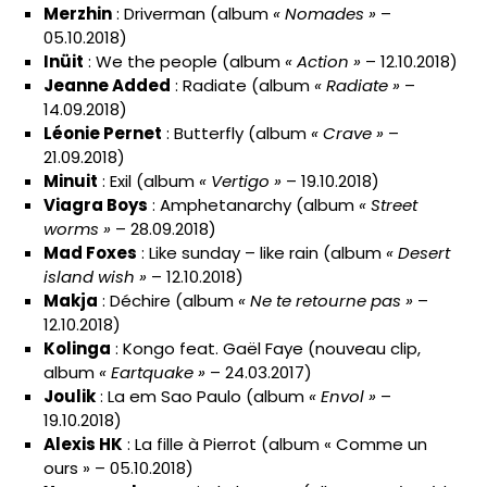
Merzhin
: Driverman (album
« Nomades »
–
05.10.2018)
Inüit
: We the people (album
« Action »
– 12.10.2018)
Jeanne Added
: Radiate (album
« Radiate »
–
14.09.2018)
Léonie Pernet
: Butterfly (album
« Crave »
–
21.09.2018)
Minuit
: Exil (album
« Vertigo »
– 19.10.2018)
Viagra Boys
: Amphetanarchy (album
« Street
worms »
– 28.09.2018)
Mad Foxes
: Like sunday – like rain (album
« Desert
island wish »
– 12.10.2018)
Makja
: Déchire (album
« Ne te retourne pas »
–
12.10.2018)
Kolinga
: Kongo feat. Gaël Faye (nouveau clip,
album
« Eartquake »
– 24.03.2017)
Joulik
: La em Sao Paulo (album
« Envol »
–
19.10.2018)
Alexis HK
: La fille à Pierrot (album « Comme un
ours » – 05.10.2018)