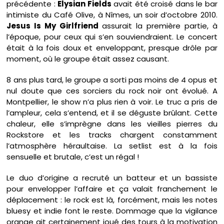
précédente :
Elysian Fields
avait été croisé dans le bar
intimiste du Café Olive, à Nîmes, un soir d’octobre 2010.
Jesus Is My Girlfriend
assurait la première partie, à
l’époque, pour ceux qui s’en souviendraient. Le concert
était à la fois doux et enveloppant, presque drôle par
moment, où le groupe était assez causant.
8 ans plus tard, le groupe a sorti pas moins de 4 opus et
nul doute que ces sorciers du rock noir ont évolué. A
Montpellier, le show n’a plus rien à voir. Le truc a pris de
l’ampleur, cela s’entend, et il se déguste brûlant. Cette
chaleur, elle s’imprègne dans les vieilles pierres du
Rockstore et les tracks chargent constamment
l’atmosphère héraultaise. La setlist est à la fois
sensuelle et brutale, c’est un régal !
Le duo d’origine a recruté un batteur et un bassiste
pour envelopper l’affaire et ça valait franchement le
déplacement : le rock est là, forcément, mais les notes
bluesy et indie font le reste. Dommage que la vigilance
orange ait certainement joué des tours à la motivation