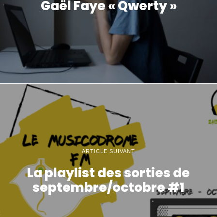
Gaël Faye « Qwerty »
ARTICLE SUIVANT
La playlist des sorties de
septembre/octobre #1