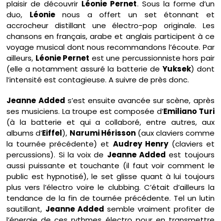
plaisir de découvrir
Léonie Pernet
. Sous la forme d’un
duo,
Léonie
nous a offert un set étonnant et
accrocheur distillant une électro-pop originale. Les
chansons en français, arabe et anglais participent à ce
voyage musical dont nous recommandons l’écoute. Par
ailleurs,
Léonie Pernet
est une percussionniste hors pair
(elle a notamment assuré la batterie de
Yuksek
) dont
l’intensité est contagieuse. A suivre de près donc.
Jeanne Added
s’est ensuite avancée sur scène, après
ses musiciens. La troupe est composée d’
Emiliano Turi
(à la batterie et qui a collaboré, entre autres, aux
albums d’
Eiffel
),
Narumi Hérisson
(aux claviers comme
la tournée précédente) et
Audrey Henry
(claviers et
percussions). Si la voix de
Jeanne Added
est toujours
aussi puissante et touchante (il faut voir comment le
public est hypnotisé), le set glisse quant à lui toujours
plus vers l’électro voire le clubbing. C’était d’ailleurs la
tendance de la fin de tournée précédente. Tel un lutin
sautillant,
Jeanne Added
semble vraiment profiter de
l’énergie de ces rythmes électro pour en transmettre