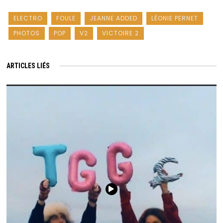
ELECTRO
FOULE
JEANNE ADDED
LÉONIE PERNET
PHOTOS
POP
V2
VICTOIRE 2
ARTICLES LIÉS