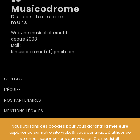
Musicodrome
Du son hors des
murs
Webzine musical alternatif
depuis 2008
Mail :
lemusicodrome(at)gmail.com
CONTACT
L’ÉQUIPE
NOS PARTENAIRES
MENTIONS LÉGALES
Nous utilisons des cookies pour vous garantir la meilleure
expérience sur notre site web. Si vous continuez à utiliser ce
© Le Musicodrome 2022 - Webdesign :
Cereal Concept
site, nous supposerons que vous en êtes satisfait.