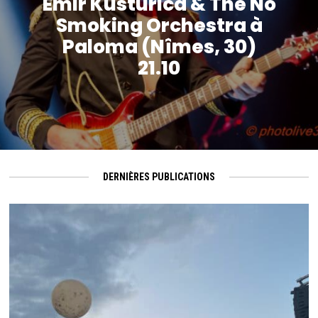
Emir Kusturica & The No
Smoking Orchestra à
Paloma (Nîmes, 30)
21.10
DERNIÈRES PUBLICATIONS