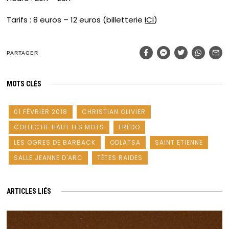
Tarifs : 8 euros – 12 euros (billetterie
ICI
)
PARTAGER
MOTS CLÉS
01 FÉVRIER 2018
CHRISTIAN OLIVIER
COLLECTIF HAUT LES MOTS
FRÉDO
LES OGRES DE BARBACK
ODLATSA
SAINT ETIENNE
SALLE JEANNE D'ARC
TÊTES RAIDES
ARTICLES LIÉS