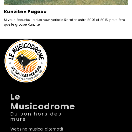
Kunzite « Pagos »
Si vous écoutiez le duo new-yorkais Ratatat entre 2001 et 2015, peut-être
que le groupe Kunzite
Le
Musicodrome
Du son hors des
murs
Webzine musical alternatif