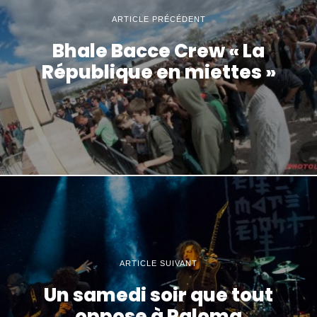
ARTICLE PRÉCÉDENT
Bhale Bacce Crew « La
République en miettes »
ARTICLE SUIVANT
Un samedi soir que tout
oppose à Paloma