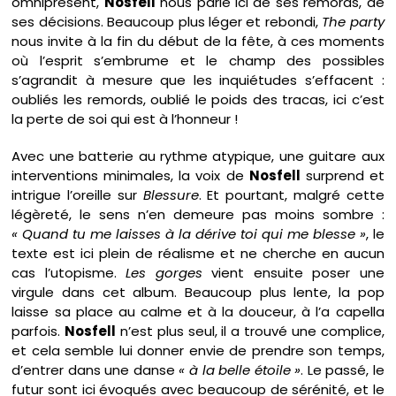
omniprésent,
Nosfell
nous parle ici de ses remords, de
ses décisions. Beaucoup plus léger et rebondi,
The party
nous invite à la fin du début de la fête, à ces moments
où l’esprit s’embrume et le champ des possibles
s’agrandit à mesure que les inquiétudes s’effacent :
oubliés les remords, oublié le poids des tracas, ici c’est
la perte de soi qui est à l’honneur !
Avec une batterie au rythme atypique, une guitare aux
interventions minimales, la voix de
Nosfell
surprend et
intrigue l’oreille sur
Blessure
. Et pourtant, malgré cette
légèreté, le sens n’en demeure pas moins sombre :
« Quand tu me laisses à la dérive toi qui me blesse »
, le
texte est ici plein de réalisme et ne cherche en aucun
cas l’utopisme.
Les gorges
vient ensuite poser une
virgule dans cet album. Beaucoup plus lente, la pop
laisse sa place au calme et à la douceur, à l’a capella
parfois.
Nosfell
n’est plus seul, il a trouvé une complice,
et cela semble lui donner envie de prendre son temps,
d’entrer dans une danse
« à la belle étoile »
. Le passé, le
futur sont ici évoqués avec beaucoup de sérénité, et le