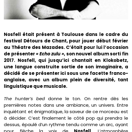
Nosfell était présent à Toulouse dans le cadre du
festival Détours de Chant, pour jouer début février
au Théatre des Mazades. C’était pour lui l’occasion
de présenter
« Echo zulu »
, son nouvel album sorti fin
2017. Nosfell, qui jusqu’ici chantait en Klokobetz,
une langue construite sortie de son imaginaire, a
décidé de se présenter ici sous une facette franco-
anglaise, avec un album plein de diversité, tant
linguistique que musicale.
The hunter’s bed
donne le ton. On rentre dès les
premières notes dans une ambiance, un univers. Entre
inquiétant et énigmatique, la saveur de ce morceau est
à décider. C’est finalement le côté pop qui prendra le
dessus, épaulé d’un rythme tendu comme un arc, ayant
pour flèche la voix de
Nosfell
. L’atmosphère