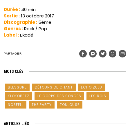
Durée :
40 min
Sortie :
13 octobre 2017
Discographie :
5ème
Genres :
Rock / Pop
Label :
Likadé
PARTAGER
MOTS CLÉS
BLESSURE
DÉTOURS DE CHANT
ECHO ZULU
KLOKOBETZ
LE CORPS DES SONGES
LES ROIS
NOSFELL
THE PARTY
TOULOUSE
ARTICLES LIÉS