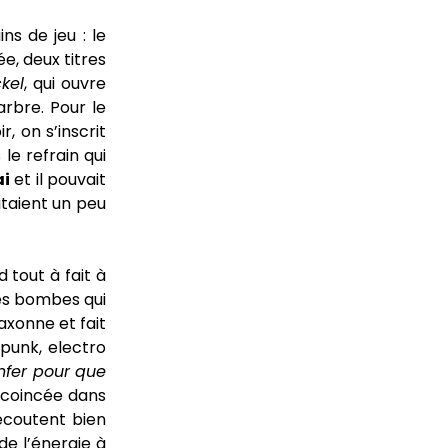
ns de jeu : le
e, deux titres
kel
, qui ouvre
arbre. Pour le
, on s’inscrit
e refrain qui
ai
et il pouvait
taient un peu
tout à fait à
les bombes qui
laxonne et fait
 punk, electro
enfer pour que
e coincée dans
’écoutent bien
de l’énergie à