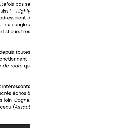
tefois pas se
uissif :
Highly
s’adressaient à
 le « pungle »
istique, très
depuis toutes
onctionnent :
e de route
qui
 intéressants
 sacrés échos à
s loin,
Cogne
,
rceau (
Assaut