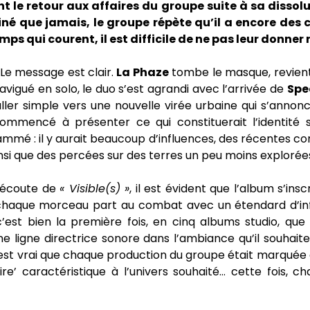
nt le retour aux affaires du groupe suite à sa dissolu
né que jamais, le groupe répète qu’il a encore des 
emps qui courent, il est difficile de ne pas leur donner 
 Le message est clair.
La Phaze
tombe le masque, revient
avigué en solo, le duo s’est agrandi avec l’arrivée de
Spe
ler simple vers une nouvelle virée urbaine qui s’annonc
 commencé à présenter ce qui constituerait l’identité
mmé : il y aurait beaucoup d’influences, des récentes 
nsi que des percées sur des terres un peu moins explorée
 écoute de
« Visible(s) »
, il est évident que l’album s’ins
haque morceau part au combat avec un étendard d’in
c’est bien la première fois, en cinq albums studio, qu
ne ligne directrice sonore dans l’ambiance qu’il souhaite
l est vrai que chaque production du groupe était marqué
ire’ caractéristique à l’univers souhaité… cette fois, 