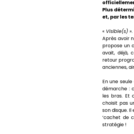
officielleme
Plus détermi
et, par les t
«
Visible(s) »
.
Après avoir n
propose un al
avait, déjà,
retour progra
anciennes, ai
En une seule
démarche : c
les bras. Et 
choisit pas u
son disque. I
‘cachet de c
stratégie !