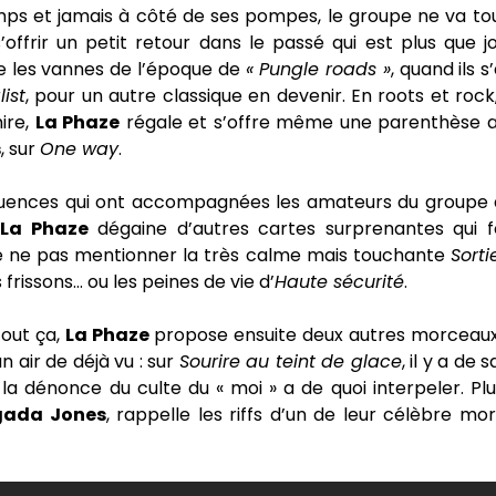
ps et jamais à côté de ses pompes, le groupe ne va tou
offrir un petit retour dans le passé qui est plus que jo
 les vannes de l’époque de
« Pungle roads »
, quand ils 
ist
, pour un autre classique en devenir. En roots et rock,
ire,
La Phaze
régale et s’offre même une parenthèse art
s
, sur
One way
.
luences qui ont accompagnées les amateurs du groupe 
La Phaze
dégaine d’autres cartes surprenantes qui f
e ne pas mentionner la très calme mais touchante
Sorti
frissons… ou les peines de vie d’
Haute sécurité
.
tout ça,
La Phaze
propose ensuite deux autres morceaux
n air de déjà vu : sur
Sourire au teint de glace
, il y a de
la dénonce du culte du « moi » a de quoi interpeler. Plu
ada Jones
, rappelle les riffs d’un de leur célèbre mo