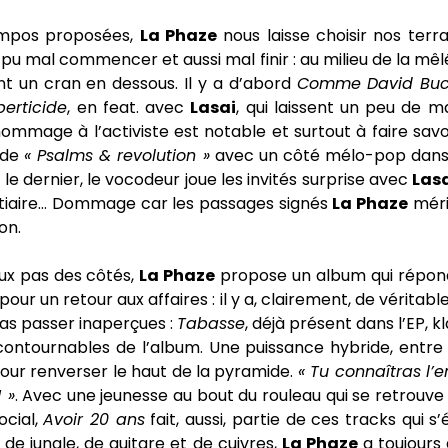
ompos proposées,
La Phaze
nous laisse choisir nos terrai
pu mal commencer et aussi mal finir : au milieu de la mêlé
t un cran en dessous. Il y a d’abord
Comme David Buc
berticide
, en feat. avec
Lasai
, qui laissent un peu de m
’hommage à l’activiste est notable et surtout à faire savoir
 de
« Psalms & revolution »
avec un côté mélo-pop dans l
le dernier, le vocodeur joue les invités surprise avec
Las
stiaire… Dommage car les passages signés
La Phaze
méri
on.
ux pas des côtés,
La Phaze
propose un album qui répond 
pour un retour aux affaires : il y a, clairement, de véritab
as passer inaperçues :
Tabasse
, déjà présent dans l’EP, k
contournables de l’album. Une puissance hybride, entre
our renverser le haut de la pyramide.
« Tu connaîtras l’
 »
. Avec une jeunesse au bout du rouleau qui se retrouv
ocial,
Avoir 20 ans
fait, aussi, partie de ces tracks qui s
s de jungle, de guitare et de cuivres,
La Phaze
a toujours 