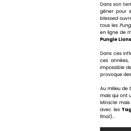
Dans son tem
gêner pour s’
blessed
ouvre
tous les
Pungl
en ligne de m
Pungle
Lion
Dans ces inf
ces années,
impossible d
provoque des 
Au milieu de 
mais qui ont u
Miracle
mais 
avec les
Tag
final
)…