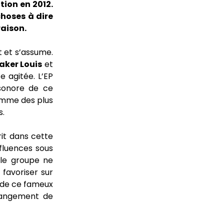
tion en 2012.
choses à dire
raison.
 et s’assume.
aker Louis
et
e agitée. L’EP
 sonore de ce
comme des plus
s.
crit dans cette
fluences sous
e le groupe ne
 favoriser sur
e de ce fameux
changement de