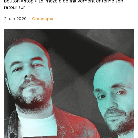
bouton « stop », La Phaze a définitivement entériné son
retour sur
2 juin 2020
Chronique