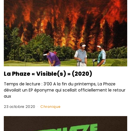
La Phaze « Visible(s) » (2020)
Temps de lecture : 3’00 A la fin du printemps, La Phaze
dévoilait un EP éponyme qui scellait officiellement le retour
aux
23 octobre 2020
Chronique