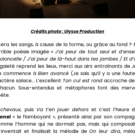
Crédits photo : Ulysse Production
era les sangs, à cause de la forme, ou grâce au fond ? P
rrible poésie imagée «
J’ai peur de tout seul et d’en
ioloncelle /
J’ai peur de là-haut dans tes jambes /
Et d
a gaieté reprend les lieux, merci aux airs entraînants de
J
rée commence à
Bien avancé
(Je sais qu’il y a une faute
actère salace… L’excellent
Ton cul est rond
accroche des
chacun. Sous-entendus et métaphores font des mervei
ète.
 chevaux,
puis
Va t’en jouer dehors
et c’est l’heure 
ionel
« le flamboyant », présenté ainsi par son compag
omme l’homme qui ne dormait pas, mais qui composait
l inventait et finalisait la mélodie de
On leur dira
, mélo