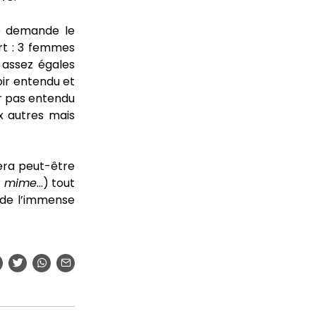
e demande le
ert : 3 femmes
 assez égales
oir entendu et
ir pas entendu
x autres mais
era peut-être
e mime
…) tout
 de l’immense