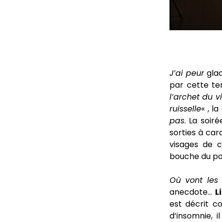
J’ai peur
glac
par cette te
l’archet du v
ruisselle
« , l
pas
. La soi
sorties à car
visages de 
bouche du po
Où vont les
anecdote…
L
est décrit c
d’insomnie, i