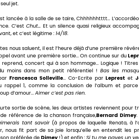
seul jet.
 lancée à la salle de se taire, Chhhhhhtttt… L’accordéo
nce. C’est
Chut…
Et un silence quasi religieux accompa
ant, et c’est légitime :
14/18
.
stes nous saluent, il est l’heure déjà d’une première révé
ppel avant une première sortie… On continue sur du
Lep
le reprend, concert qui à son hommage… Logique ! Titres
du moins dans mon petit référentiel !
Bas les masq
 par
Francesca Solleville
… Co-Ecrite par
Leprest
et
J
du rappel 1, comme la conclusion de l’album et parc
coup d’amour…
Aimer c’est pas rien
.
rte sortie de scène, les deux artistes reviennent pour tro
 de référence de la chanson française,
Bernard Dimey
aimerais tant savoir
(à propos de laquelle Renata, à l’
r, nous fit part de sa joie lorsqu’elle en entendit les p
nson préférée de
Dimey
!) et enfin :
Si tu me payes un ve