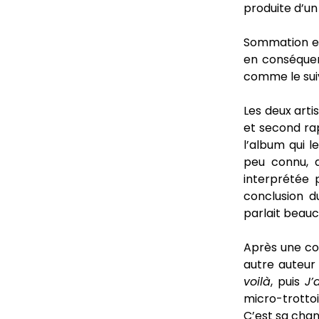
produite d’un 
Sommation est
en conséque
comme le suiv
Les deux arti
et second ra
l’album qui 
peu connu, 
interprétée
conclusion 
parlait beau
Après une cou
autre auteur
voilà
, puis
J’
micro-trottoi
C’est sa cha