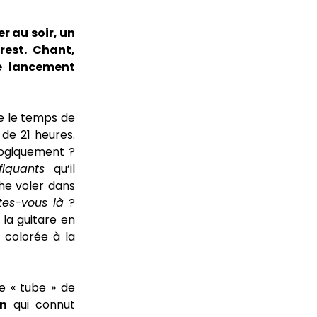
er au soir, un
rest. Chant,
e lancement
te le temps de
de 21 heures.
logiquement ?
fiquants
qu’il
e voler dans
tes-vous là
?
 la guitare en
 colorée à la
e « tube » de
n
qui connut