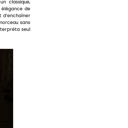
un classique,
e élégance de
Et d’enchaîner
 morceau sans
nterpréta seul