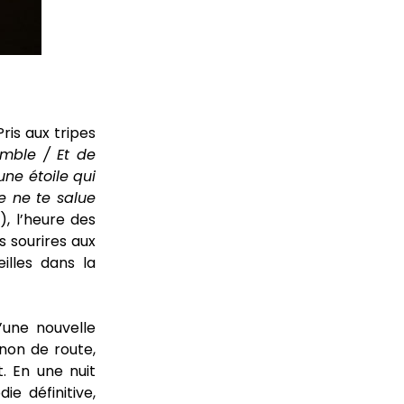
ris aux tripes
semble /
Et de
’une étoile qui
e ne te salue
), l’heure des
 sourires aux
lles dans la
d’une nouvelle
non de route,
. En une nuit
die définitive,