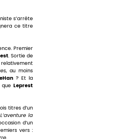
niste s’arrête
gnera ce titre
rence. Premier
rest
. Sortie de
 relativement
ues
, au moins
eHan
? Et la
e que
Leprest
is titres d’un
.
L’aventure la
occasion d’un
remiers vers :
rre
.