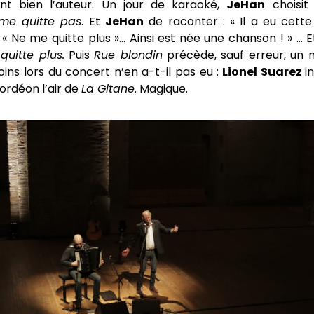
nt bien l’auteur. Un jour de karaoké,
JeHan
choisit 
me quitte pas
. Et
JeHan
de raconter : « Il a eu cett
« Ne me quitte plus »… Ainsi est née une chanson ! » … 
uitte plus.
Puis
Rue blondin
précède, sauf erreur, un
ins lors du concert n’en a-t-il pas eu :
Lionel Suarez
i
ordéon l’air de
La Gitane
. Magique.