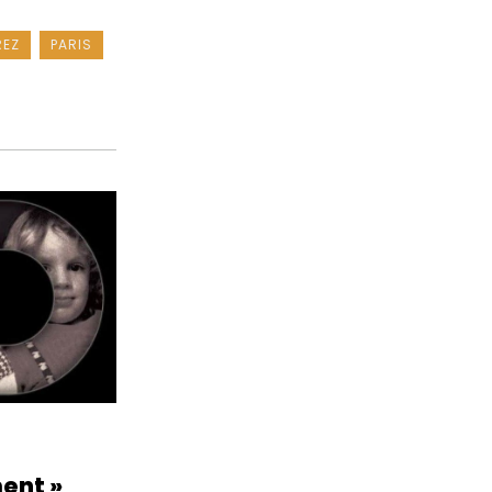
REZ
PARIS
ent »