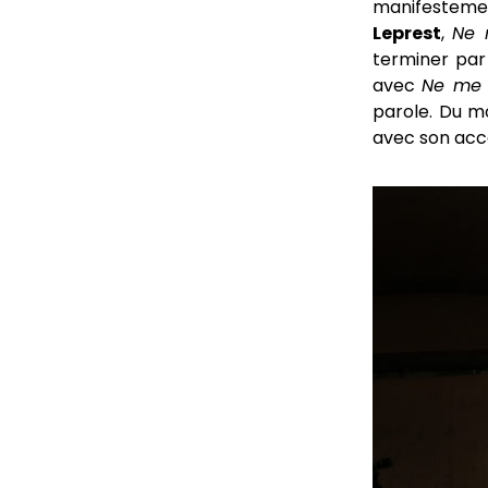
manifesteme
Leprest
,
Ne 
terminer par 
avec
Ne me q
parole. Du mo
avec son acc