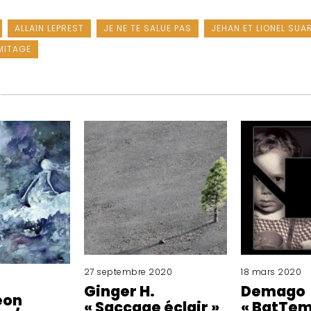
ALLAIN LEPREST
JE NE TE SALUE PAS
JEHAN ET LIONEL SUA
MITAGE
27 septembre 2020
18 mars 2020
Ginger H.
Demago
Léon
« Saccage éclair »
« BatTem