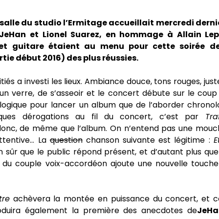
 salle du studio l’Ermitage accueillait mercredi derni
JeHan et Lionel Suarez, en hommage à Allain Lep
et guitare étaient au menu pour cette soirée d
tie début 2016) des plus réussies.
nitiés a investi les lieux. Ambiance douce, tons rouges, jus
 verre, de s’asseoir et le concert débute sur le coup 
 logique pour lancer un album que de l’aborder chrono
ques dérogations au fil du concert, c’est par
Tra
nc, de même que l’album. On n’entend pas une mouch
attentive… La
question
chanson suivante est légitime :
E
en sûr que le public répond présent, et d’autant plus que
u couple voix-accordéon ajoute une nouvelle touche
tre
achèvera la montée en puissance du concert, et c
oduira également la première des anecdotes de
JeHa