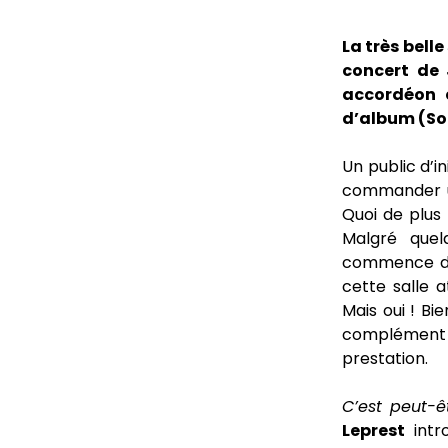
La très belle
concert de 
accordéon 
d’album (Sor
Un public d’i
commander un
Quoi de plus
Malgré quel
commence do
cette salle 
Mais oui ! Bi
complément d
prestation.
C’est peut-ê
Leprest
intr