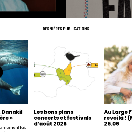
DERNIÈRES PUBLICATIONS
 Danakil
Les bons plans
Au Large F
ère »
concerts et festivals
revoilà ! (
d’août 2026
25.06
 du moment fait