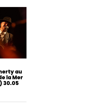
herty au
de la Mer
) 30.05