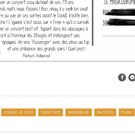
CEPAC LE SILO
IGGY POP
MARSEILLE
PHOTOS
PUNK