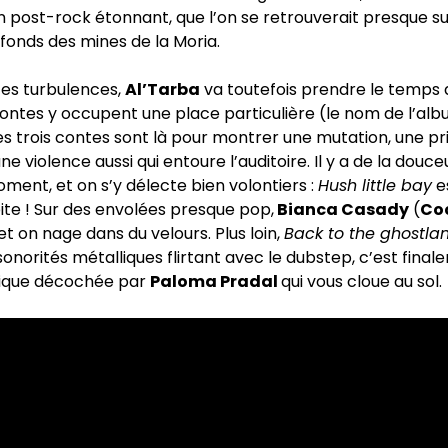
un post-rock étonnant, que l’on se retrouverait presque 
fonds des mines de la Moria.
ces turbulences,
Al’Tarba
va toutefois prendre le temps d
contes y occupent une place particulière (le nom de l’alb
es trois contes sont là pour montrer une mutation, une pr
e violence aussi qui entoure l’auditoire. Il y a de la douce
ment, et on s’y délecte bien volontiers :
Hush little bay
e
ite ! Sur des envolées presque pop,
Bianca Casady
(
Co
et on nage dans du velours. Plus loin,
Back to the ghostla
onorités métalliques flirtant avec le dubstep, c’est fina
nique décochée par
Paloma Pradal
qui vous cloue au sol.