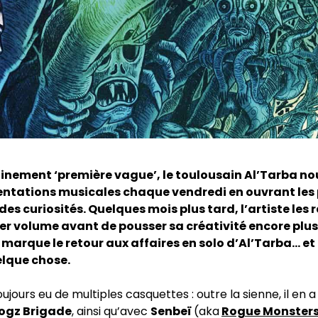
finement ‘première vague’, le toulousain Al’Tarba n
entations musicales chaque vendredi en ouvrant les 
des curiosités. Quelques mois plus tard, l’artiste les
er volume avant de pousser sa créativité encore plus lo
 marque le retour aux affaires en solo d’Al’Tarba… et 
elque chose.
ujours eu de multiples casquettes : outre la sienne, il en 
ogz Brigade
, ainsi qu’avec
Senbeï
(aka
Rogue Monster