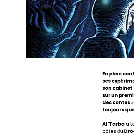
En plein con
ses expérim
son cabinet 
sur un premi
des contes »
toujours qu
Al’Tarba
a to
potes du
Dro