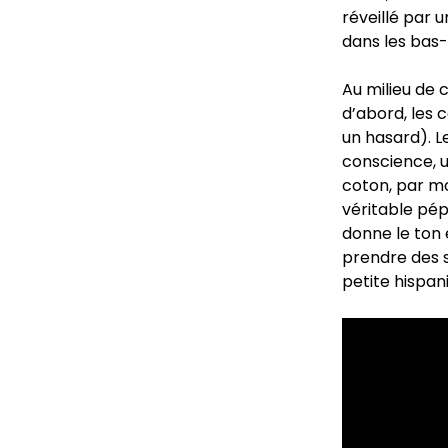
réveillé par 
dans les bas-
Au milieu de 
d’abord, les 
un hasard). L
conscience, un
coton, par mo
véritable pép
donne le ton 
prendre des s
petite hispa