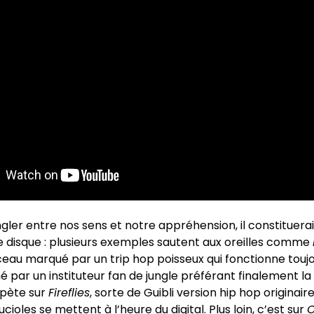
ngler entre nos sens et notre appréhension, il constituera
ce disque : plusieurs exemples sautent aux oreilles comme
ceau marqué par un trip hop poisseux qui fonctionne toujo
 par un instituteur fan de jungle préférant finalement la
épète sur
Fireflies
, sorte de Guibli version hip hop originair
lucioles se mettent à l’heure du digital. Plus loin, c’est sur
O