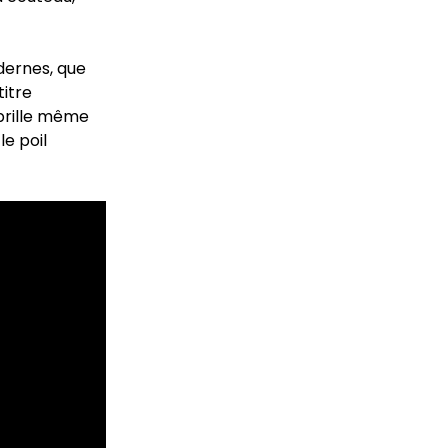
dernes, que
titre
 brille même
le poil