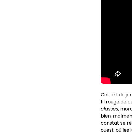
Cet art de jo
fil rouge de 
classes
, mor
bien, malmené
constat se r
ouest, où les 