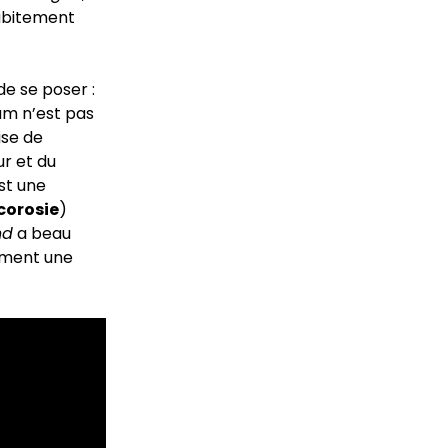
subitement
e se poser :
um n’est pas
ise de
ur et du
st une
corosie
)
nd
a beau
lement une