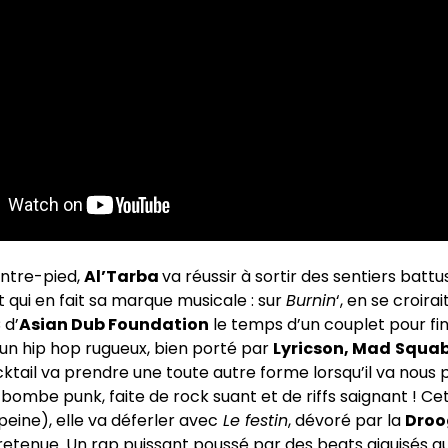
ntre-pied,
Al’Tarba
va réussir à sortir des sentiers batt
t qui en fait sa marque musicale : sur
Burnin
‘, en se croira
 d’
Asian Dub Foundation
le temps d’un couplet pour f
un hip hop rugueux, bien porté par
Lyricson, Mad
Squab
cktail va prendre une toute autre forme lorsqu’il va nous
 bombe punk, faite de rock suant et de riffs saignant ! Ce
peine), elle va déferler avec
Le festin
, dévoré par la
Droo
etenue. Un rap puissant poussé par des beats aiguisés a