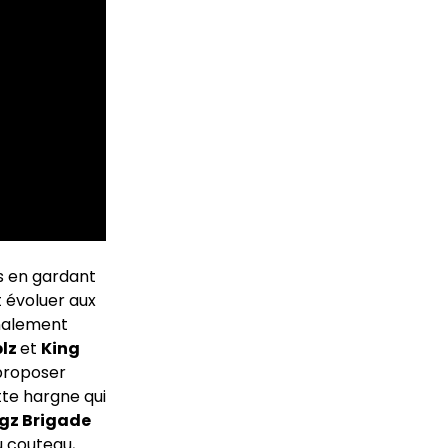
us en gardant
it évoluer aux
inalement
lz
et
King
 proposer
tte hargne qui
gz Brigade
u couteau,