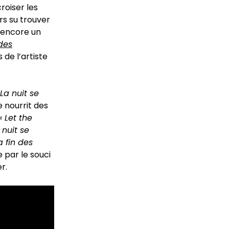
roiser les
urs su trouver
r encore un
des
 de l’artiste
 La nuit se
 nourrit des
« Let the
 nuit se
a fin des
 par le souci
r.