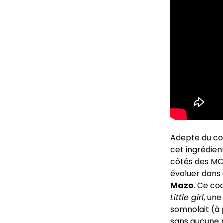
Adepte du co
cet ingrédien
côtés des MC
évoluer dans 
Mazo
. Ce co
Little girl
, une
somnolait (à 
sans aucune r