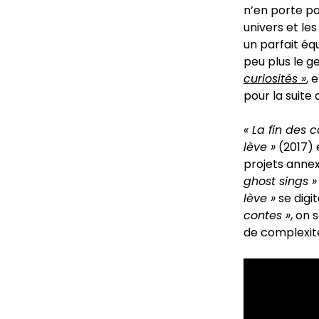
n’en porte pa
univers et les
un parfait éq
peu plus le ge
curiosités »
, 
pour la suite 
« La fin des c
lève »
(2017) 
projets annex
ghost sings »
lève »
se digit
contes »
, on 
de complexité