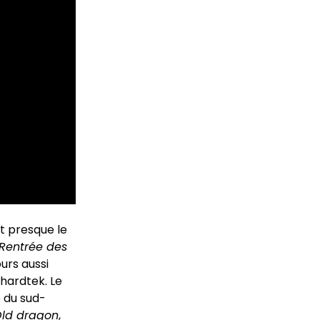
it presque le
Rentrée des
urs aussi
 hardtek. Le
e du sud-
ld dragon
,