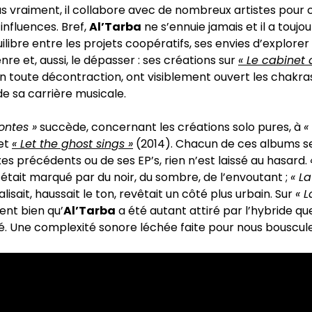
s vraiment, il collabore avec de nombreux artistes pour c
 influences. Bref,
Al’Tarba
ne s’ennuie jamais et il a toujo
uilibre entre les projets coopératifs, ses envies d’explore
nre et, aussi, le dépasser : ses créations sur
« Le cabinet 
en toute décontraction, ont visiblement ouvert les chakras
de sa carrière musicale.
ontes »
succède, concernant les créations solo pures, à
«
et
« Let the ghost sings »
(2014). Chacun de ces albums se
es précédents ou de ses EP’s, rien n’est laissé au hasard.
était marqué par du noir, du sombre, de l’envoutant ;
« La
alisait, haussait le ton, revêtait un côté plus urbain. Sur
« L
sent bien qu’
Al’Tarba
a été autant attiré par l’hybride que
. Une complexité sonore léchée faite pour nous bouscule