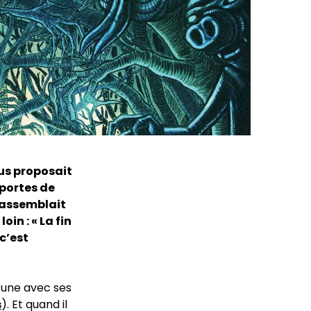
ous proposait
portes de
 rassemblait
in : « La fin
c’est
a une avec ses
s
). Et quand il