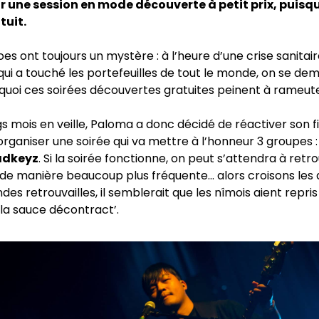
 une session en mode découverte à petit prix, puisqu
tuit.
es ont toujours un mystère : à l’heure d’une crise sanitair
i a touché les portefeuilles de tout le monde, on se d
quoi ces soirées découvertes gratuites peinent à rameuter
s mois en veille, Paloma a donc décidé de réactiver son fi
rganiser une soirée qui va mettre à l’honneur 3 groupes 
adkeyz
. Si la soirée fonctionne, on peut s’attendra à retr
de manière beaucoup plus fréquente… alors croisons les d
es retrouvailles, il semblerait que les nîmois aient repris
 la sauce décontract’.