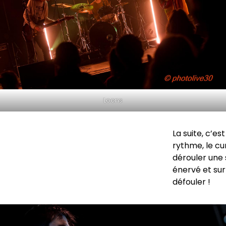
Loons
La suite, c’es
rythme, le cu
dérouler une 
énervé et sur
défouler !