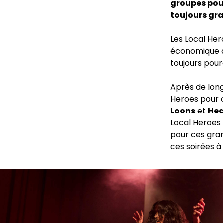
groupes pour
toujours gra
Les Local Hero
économique qu
toujours pour
Après de long
Heroes pour o
Loons
et
He
Local Heroes 
pour ces grand
ces soirées à