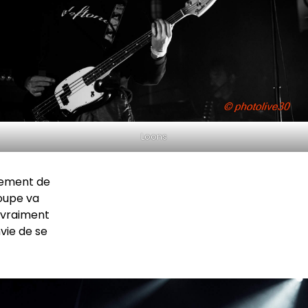
Loons
gement de
roupe va
t vraiment
nvie de se