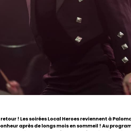
e retour ! Les soirées Local Heroes reviennent à Palom
bonheur après de longs mois en sommeil ! Au progra