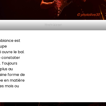
Zirah Maeri
mbiance est
oupe
 ouvre le bal.
e constater
. Toujours
plus au
taine forme de
ée en matière
es mois ou