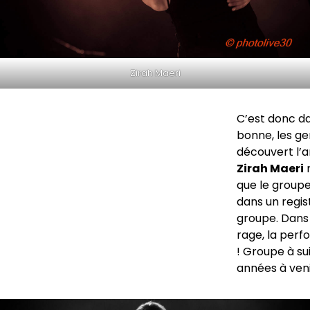
Zirah Maeri
C’est donc da
bonne, les ge
découvert l’a
Zirah Maeri
n
que le groupe 
dans un regis
groupe. Dans 
rage, la perf
! Groupe à su
années à veni