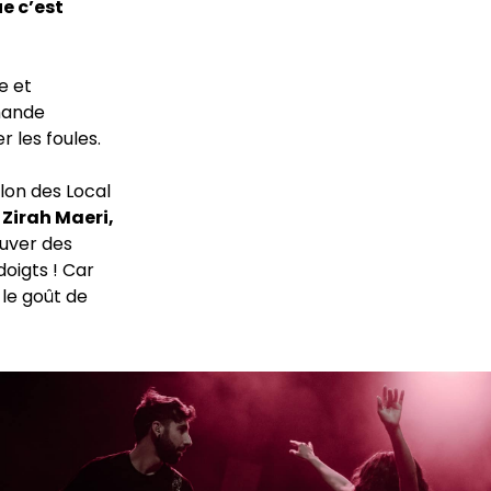
e c’est
e et
emande
 les foules.
lon des Local
:
Zirah Maeri,
ouver des
oigts ! Car
 le goût de