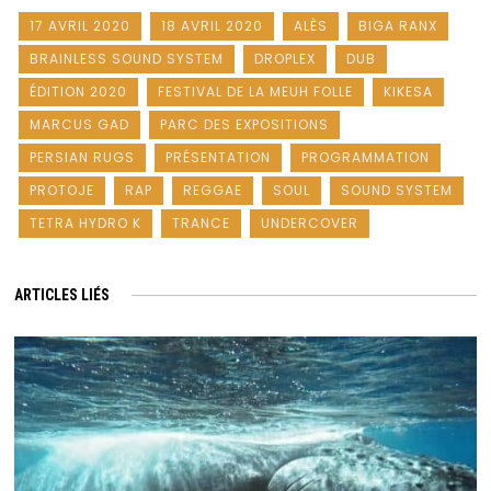
17 AVRIL 2020
18 AVRIL 2020
ALÈS
BIGA RANX
BRAINLESS SOUND SYSTEM
DROPLEX
DUB
ÉDITION 2020
FESTIVAL DE LA MEUH FOLLE
KIKESA
MARCUS GAD
PARC DES EXPOSITIONS
PERSIAN RUGS
PRÉSENTATION
PROGRAMMATION
PROTOJE
RAP
REGGAE
SOUL
SOUND SYSTEM
TETRA HYDRO K
TRANCE
UNDERCOVER
ARTICLES LIÉS