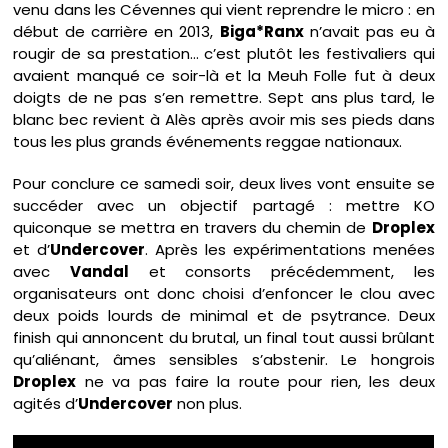
venu dans les Cévennes qui vient reprendre le micro : en
début de carrière en 2013,
Biga*Ranx
n’avait pas eu à
rougir de sa prestation… c’est plutôt les festivaliers qui
avaient manqué ce soir-là et la Meuh Folle fut à deux
doigts de ne pas s’en remettre. Sept ans plus tard, le
blanc bec revient à Alès après avoir mis ses pieds dans
tous les plus grands événements reggae nationaux.
Pour conclure ce samedi soir, deux lives vont ensuite se
succéder avec un objectif partagé : mettre KO
quiconque se mettra en travers du chemin de
Droplex
et d’
Undercover
. Après les expérimentations menées
avec
Vandal
et consorts précédemment, les
organisateurs ont donc choisi d’enfoncer le clou avec
deux poids lourds de minimal et de psytrance. Deux
finish qui annoncent du brutal, un final tout aussi brûlant
qu’aliénant, âmes sensibles s’abstenir. Le hongrois
Droplex
ne va pas faire la route pour rien, les deux
agités d’
Undercover
non plus.