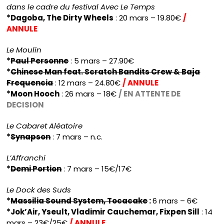
dans le cadre du festival Avec Le Temps
*Dagoba, The Dirty Wheels
: 20 mars – 19.80€
/
ANNULE
Le Moulin
*
Paul Personne
: 5 mars – 27.90€
*
Chinese Man feat. Scratch Bandits Crew & Baja
Frequencia
: 12 mars – 24.80€
/ ANNULE
*Moon Hooch
: 26 mars – 18€
/ EN ATTENTE DE
DECISION
Le Cabaret Aléatoire
*
Synapson
: 7 mars – n.c.
L’Affranchi
*
Demi Portion
: 7 mars – 15€/17€
Le Dock des Suds
*
Massilia Sound System, Tocacake
:
6 mars – 6€
*Jok’Air, Yseult, Vladimir Cauchemar, Fixpen Sill
: 14
mars – 23€/25€
/ ANNULE