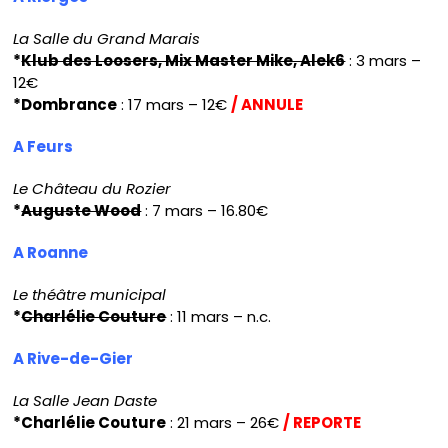
La Salle du Grand Marais
*
Klub des Loosers, Mix Master Mike, Alek6
: 3 mars –
12€
*Dombrance
: 17 mars – 12€
/ ANNULE
A Feurs
Le Château du Rozier
*
Auguste Wood
: 7 mars – 16.80€
A Roanne
Le théâtre municipal
*
Charlélie Couture
: 11 mars – n.c.
A Rive-de-Gier
La Salle Jean Daste
*Charlélie Couture
: 21 mars – 26€
/ REPORTE