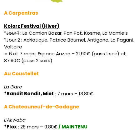
A Carpentras
Kolorz Festival (Hiver)
*
Jour 1
: Le Camion Bazar, Pan Pot, Kosme, La Mamie’s
*
Jour 2
: Adriatique, Patrice Bäumel, Antigone, Lo Pagani,
Voltaire
= 6 et 7 mars, Espace Auzon – 21.90€ (pass 1 soir) et
37.90€ (pass 2 soirs)
Au Coustellet
La Gare
*
Bandit Bandit, Miet
: 7 mars – 13.80€
A Chateauneuf-de-Gadagne
L’Akwaba
*Flox
: 28 mars – 9.80€
/ MAINTENU