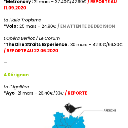
*Metronony :
21 mars – 37.40€/42.90€
/ REPORTE AU
11.09.2020
La Halle Tropisme
*Volo :
25 mars – 24.90€
/ EN ATTENTE DE DECISION
L’Opéra Berlioz / Le Corum
*
The Dire Straits Experience
: 30 mars – 42.10€/66.30€
/ REPORTE AU 22.06.2020
—
A Sérignan
La Cigalière
*Ayo
: 21 mars – 26.40€/33€
/ REPORTE