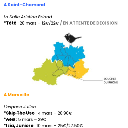
A Saint-Chamond
La Salle Aristide Briand
*Tété
: 28 mars – 12€/22€
/ EN ATTENTE DE DECISION
A Marseille
L’espace Julien
*
Skip The Use
: 4 mars – 28.90€
*
Asa
: 5 mars – 29€
*
Izia, Juniore
: 10 mars – 25€/27.50€