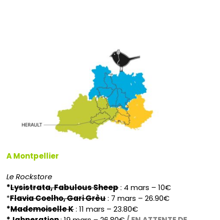
A Montpellier
Le Rockstore
*
Lysistrata, Fabulous Sheep
: 4 mars – 10€
*
Flavia Coelho, Gari Grèu
: 7 mars – 26.90€
*
Mademoiselle K
: 11 mars – 23.80€
*Jahneration
: 19 mars – 26.80€
/ EN ATTENTE DE