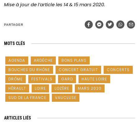
Mise à jour de l’article les 14 & 15 mars 2020.
PARTAGER
MOTS CLÉS
AGENDA
ARDÈCHE
BONS PLANS
BOUCHES DU RHÔNE
CONCERT GRATUIT
CONCERTS
DRÔME
FESTIVALS
GARD
HAUTE LOIRE
HÉRAULT
LOIRE
LOZÈRE
MARS 2020
SUD DE LA FRANCE
VAUCLUSE
ARTICLES LIÉS