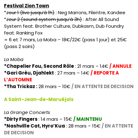
Festival Zion Town
*
Jour 1 (live jusqu’à 1h)
: Neg Marrons, Filentre, Kandee
*
Jour 2 (sound system jusqu’à 3h)
: After All Sound
System feat. Brother Culture, Dubkasm, Dub Foundry
feat. Ranking Fox
= 6 et 7 mars, La Moba – 18€/22€ (pass 1 jour) et 25€
(pass 2 soirs)
La Moba
*Chapelier Fou, Second Rôle
: 21 mars – 14€
/ ANNULE
*Gari Grèu, Djahlekt
: 27 mars – 14€
/ REPORTE A
L’AUTOMNE
*Tha Trickaz :
28 mars – 10€
/ EN ATTENTE DE DECISION
A Saint-Jean-de-Maruéjols
La Grange Concerts
*Dirty Fingers
: 14 mars – 15€
/ MAINTENU
*Nashville Cat, Hyro’Kua
: 28 mars – 15€
/ EN ATTENTE
DE DECISION