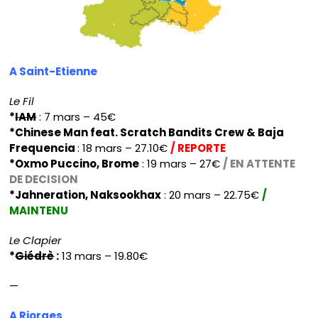
A Saint-Etienne
Le Fil
*
IAM
: 7 mars – 45€
*Chinese Man feat. Scratch Bandits Crew & Baja
Frequencia
: 18 mars – 27.10€
/ REPORTE
*Oxmo Puccino, Brome
: 19 mars – 27€
/ EN ATTENTE
DE DECISION
*Jahneration, Naksookhax
: 20 mars – 22.75€
/
MAINTENU
Le Clapier
*
Giédrè
:
13 mars – 19.80€
—
A Riorges