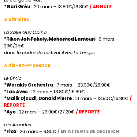
*Gari Grèu
: 20 mars – 13.80€/16.80€
/ ANNULE
A Vitrolles
La Salle Guy Obino
*
Tiken Jah Fakoly, Mohamed Lamouri
: 6 mars –
23€/25€
dans le cadre du festival Avec Le Temps
A Aix-en-Provence
Le 6mic
*
Worakls Orchestra
: 7 mars – 23.90€/26.90€
*
Las Aves
: 13 mars – 13.80€/16.80€
*Malik Djoudi, Donald Pierre
: 21 mars – 13.80€/16.80€
/
REPORTE
*Ayo
: 22 mars – 23.90€/27.20€
/ REPORTE
Les Arcades
*Flox
: 26 mars – 8.80€
/ EN ATTENTE DE DECISION