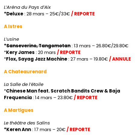
L’Aréna du Pays d’Aix
*Deluxe
: 28 mars – 25€/33€
/ REPORTE
A Istres
L’usine
*
Sanseverino, Tangomotan
: 13 mars – 26.80€/29.80€
*
Kery James
: 20 mars
/ REPORTE
*
Flox, Sayag Jazz Machine
: 27 mars – 19.80€
/ ANNULE
A Chateaurenard
La Salle de l’étoile
*
Chinese Man feat. Scratch Bandits Crew & Baja
Frequencia
: 14 mars – 23.80€
/ REPORTE
A Martigues
Le théâtre des Salins
*Keren Ann
: 17 mars – 20€
/ REPORTE