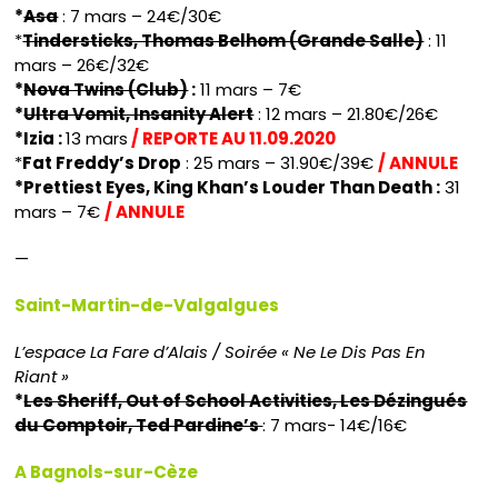
*
Asa
: 7 mars – 24€/30€
*
Tindersticks, Thomas Belhom (Grande Salle)
: 11
mars – 26€/32€
*
Nova Twins (Club)
:
11 mars – 7€
*
Ultra Vomit, Insanity Alert
: 12 mars – 21.80€/26€
*Izia :
13 mars
/ REPORTE AU 11.09.2020
*
Fat Freddy’s Drop
: 25 mars – 31.90€/39€
/ ANNULE
*Prettiest Eyes, King Khan’s Louder Than Death :
31
mars – 7€
/ ANNULE
—
Saint-Martin-de-Valgalgues
L’espace La Fare d’Alais / Soirée « Ne Le Dis Pas En
Riant »
*
Les Sheriff, Out of School Activities, Les Dézingués
du Comptoir, Ted Pardine’s
: 7 mars- 14€/16€
A Bagnols-sur-Cèze