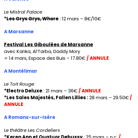
Le Mistral Palace
*
Les Grys Grys, Whore
: 12 mars – 8€/10€
A Marsanne
Festival Les Giboulées de Marsanne
avec Kanka, Al’Tarba, Daddy Mory
= 14 mars, Espace des Buis – 17.80€
/ ANNULE
A Montélimar
Le Toit Rouge
*Electro Deluxe
: 21 mars – 36€
/ ANNULE
*Les Sales Majestés, Fallen Lillies :
28 mars – 29.50€
/
ANNULE
A Romans-sur-Isère
Le théâtre Les Cordeliers
*Keren Ann et Quatuor Debussy
: 25 mars – n.c.
/