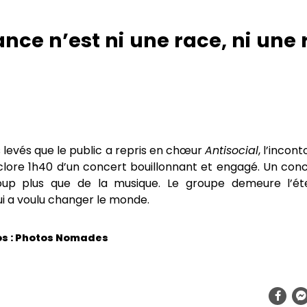
ance n’est ni une race, ni une 
s levés que le public a repris en chœur
Antisocial
, l’incon
 clore 1h40 d’un concert bouillonnant et engagé. Un con
oup plus que de la musique. Le groupe demeure l’ét
i a voulu changer le monde.
os : Photos Nomades