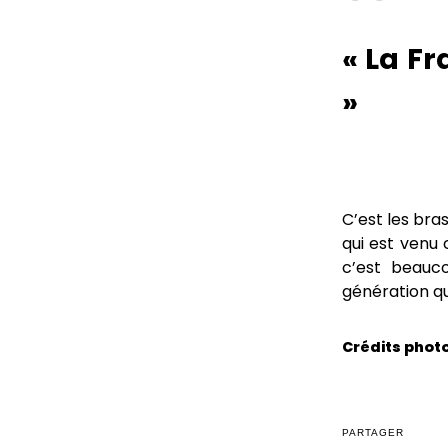
« La Fr
»
C’est les bra
qui est venu
c’est beauc
génération qu
Crédits phot
PARTAGER