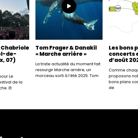
a Chabriole
Tom Frager & Danakil
Les bons 
el-de-
« Marche arrière »
concerts e
x, 07)
d’août 20
La triste actualité du moment fait
ressurgir Marche arrière, un
Comme chaque
morceau sorti à l’été 2025. Tom
proposons not
our Le
bons plans co
tival de la
de
he. Et