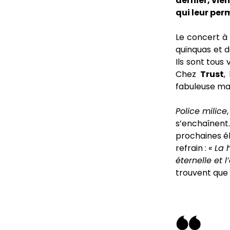
dernier, vie
qui leur per
Le concert à 
quinquas et d
Ils sont tous
Chez
Trust
,
fabuleuse maî
Police milice
s’enchaînent
prochaines él
refrain :
« La 
éternelle et l
trouvent que