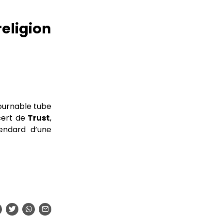
religion
tournable tube
cert de
Trust
,
endard d’une