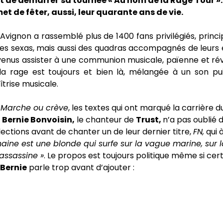
nt de démarrer sa tournée « Au nom de la Rage Tour »
met de fêter, aussi, leur quarante ans de vie.
Avignon a rassemblé plus de 1400 fans privilégiés, prin
es sexas, mais aussi des quadras accompagnés de leurs 
 venus assister à une communion musicale, païenne et rév
 la rage est toujours et bien là, mélangée à un son pu
trise musicale.
,
Marche ou crève
, les textes qui ont marqué la carrière d
.
Bernie Bonvoisin,
le chanteur de
Trust,
n’a pas oublié 
ections avant de chanter un de leur dernier titre,
FN,
qui
haine est une blonde qui surfe sur la vague marine, sur 
’assassine »
. Le propos est toujours politique même si cer
Bernie
parle trop avant d’ajouter :