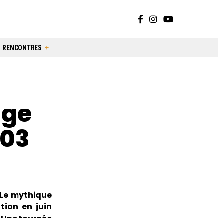
RENCONTRES
age
.03
 Le mythique
tion en juin