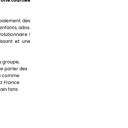
. Une tournée
cipalement des
enfants, ados.
olutionnaire !
issant et une
u groupe,
de parler des
 à comme
la France
tain fans