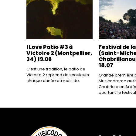
I Love Patio #3 à
Festival de l
Victoire 2 (Montpellier,
(Saint-Mich
34) 19.06
Chabrillanou
18.07
C’est une tradition, le patio de
Victoire 2 reprend des couleurs
Grande première p
chaque année au mois de
Musicodrome au fes
Chabriole en Ardèc
pourtant, le festival