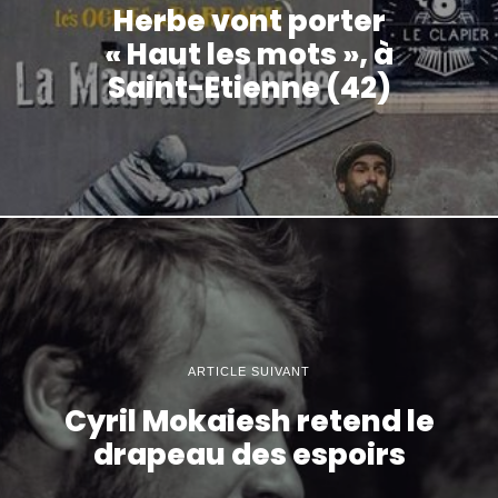
Herbe vont porter
« Haut les mots », à
Saint-Etienne (42)
ARTICLE SUIVANT
Cyril Mokaiesh retend le
drapeau des espoirs