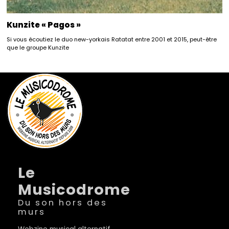
Kunzite « Pagos »
Si vous écoutiez le duo new-yorkais Ratatat entre 2001 et 2015, peut-être
que le groupe Kunzite
Le
Musicodrome
Du son hors des
murs