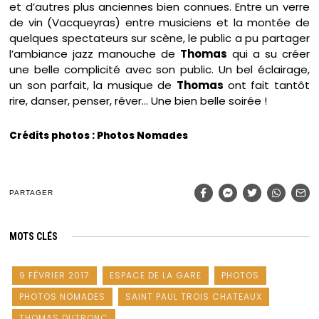
et d’autres plus anciennes bien connues. Entre un verre
de vin (Vacqueyras) entre musiciens et la montée de
quelques spectateurs sur scène, le public a pu partager
l’ambiance jazz manouche de
Thomas
qui a su créer
une belle complicité avec son public. Un bel éclairage,
un son parfait, la musique de
Thomas
ont fait tantôt
rire, danser, penser, rêver… Une bien belle soirée !
Crédits photos : Photos Nomades
PARTAGER
MOTS CLÉS
9 FÉVRIER 2017
ESPACE DE LA GARE
PHOTOS
PHOTOS NOMADES
SAINT PAUL TROIS CHATEAUX
THOMAS DUTRONC