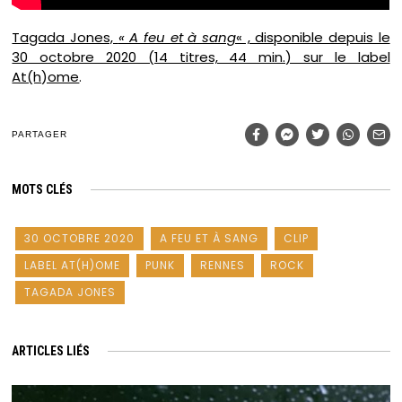
Tagada Jones,
« A feu et à sang
« , disponible depuis le
30 octobre 2020 (14 titres, 44 min.) sur le label
At(h)ome
.
PARTAGER
MOTS CLÉS
30 OCTOBRE 2020
A FEU ET À SANG
CLIP
LABEL AT(H)OME
PUNK
RENNES
ROCK
TAGADA JONES
ARTICLES LIÉS