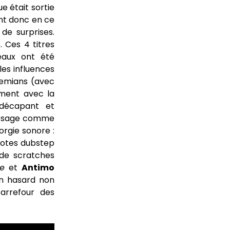
e était sortie
nt donc en ce
 de surprises.
s. Ces 4 titres
eaux ont été
les influences
hemians (avec
ement avec la
décapant et
tissage comme
orgie sonore :
notes dubstep
 de scratches
ne
et
Antimo
n hasard non
carrefour des