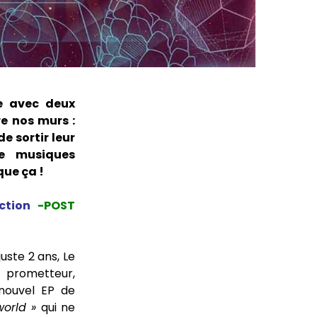
te avec deux
e nos murs :
e sortir leur
de musiques
que ça !
ction
-POST
uste 2 ans, Le
 prometteur,
nouvel EP de
world »
qui ne