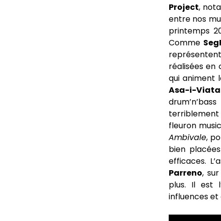
Project
, not
entre nos mu
printemps 20
Comme
Seg
représenten
réalisées en 
qui animent 
Asa-i-Viata
drum’n’bas
terriblement
fleuron music
Ambivale
, p
bien placées
efficaces. L’
Parreno
, su
plus. Il est
influences et