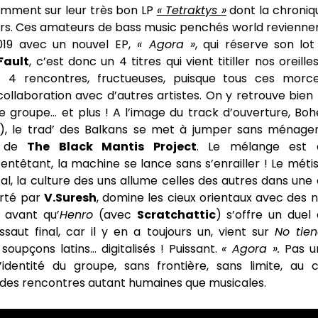
amment sur leur très bon LP
« Tetraktys »
dont la chroniqu
rs. Ces amateurs de bass music penchés world revienne
19 avec un nouvel EP,
« Agora »
, qui réserve son lot
Fault
, c’est donc un 4 titres qui vient titiller nos oreille
t 4 rencontres, fructueuses, puisque tous ces morc
collaboration avec d’autres artistes. On y retrouve bien 
le groupe… et plus ! A l’image du track d’ouverture, Bo
), le trad’ des Balkans se met à jumper sans ménag
s de
The Black Mantis Project
. Le mélange est 
 entêtant, la machine se lance sans s’enrailler ! Le mé
al, la culture des uns allume celles des autres dans une 
orté par
V.Suresh
, domine les cieux orientaux avec des 
 avant qu’
Henro
(avec
Scratchattic
) s’offre un duel
assaut final, car il y en a toujours un, vient sur
No tie
r soupçons latins… digitalisés ! Puissant.
« Agora ».
Pas u
 l’identité du groupe, sans frontière, sans limite, au 
 des rencontres autant humaines que musicales.