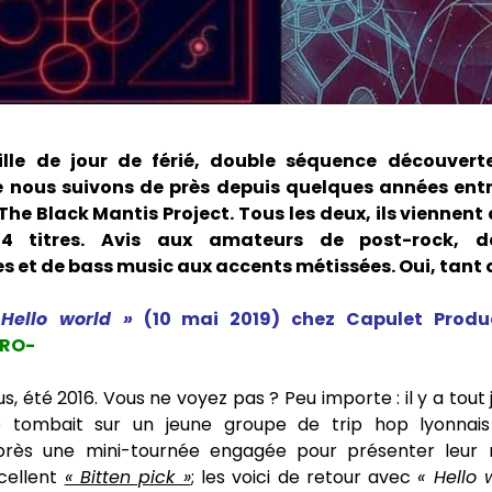
ille de jour de férié, double séquence découver
 nous suivons de près depuis quelques années entr
The Black Mantis Project. Tous les deux, ils viennent d
4 titres. Avis aux amateurs de post-rock, 
s et de bass music aux accents métissées. Oui, tant 
Hello world »
(10 mai 2019) chez Capulet Produ
TRO-
, été 2016. Vous ne voyez pas ? Peu importe : il y a tout j
 tombait sur un jeune groupe de trip hop lyonnais
près une mini-tournée engagée pour présenter leur 
xcellent
« Bitten pick »
; les voici de retour avec
« Hello 