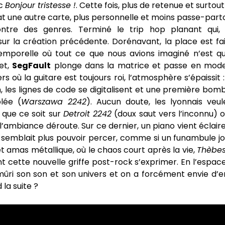
ec
Bonjour tristesse !
. Cette fois, plus de retenue et surtou
at une autre carte, plus personnelle et moins passe-part
ontre des genres. Terminé le trip hop planant qui, 
sur la création précédente. Dorénavant, la place est fai
temporelle où tout ce que nous avions imaginé n’est qu
et,
SegFault
plonge dans la matrice et passe en mode
s où la guitare est toujours roi, l’atmosphère s’épaissit :
n, les lignes de code se digitalisent et une première bom
lée (
Warszawa 2242
). Aucun doute, les lyonnais veu
 que ce soit sur
Detroit 2242
(doux saut vers l’inconnu) 
 l’ambiance déroute. Sur ce dernier, un piano vient éclairer
 semblait plus pouvoir percer, comme si un funambule j
t amas métallique, où le chaos court après la vie,
Thèbes
ant cette nouvelle griffe post-rock s’exprimer. En l’espac
ûri son son et son univers et on a forcément envie d’en
 la suite ?