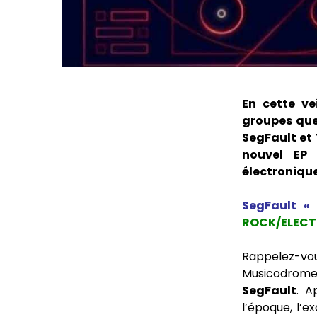
En cette ve
groupes que
SegFault et 
nouvel EP 
électronique
SegFault
« 
ROCK/ELEC
Rappelez-vous
Musicodrome
SegFault
. A
l’époque, l’e