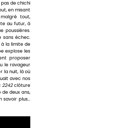
t pas de chichi
out, en misant
malgré tout,
te au futur, à
e poussières.
 sans échec.
 à la limite de
be explose les
lent proposer
ou le ravageur
 la nuit, là où
ouait avec nos
 2242
clôture
e de deux ans,
 savoir plus…