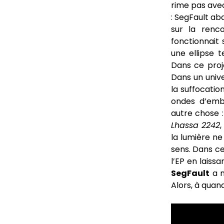
rime pas av
: SegFault ab
sur la renc
fonctionnait 
une ellipse 
Dans ce proj
Dans un univer
la suffocatio
ondes d’emb
autre chose :
Lhassa 2242
,
la lumière ne
sens. Dans ce
l’EP en laiss
SegFault
a m
Alors, à quand