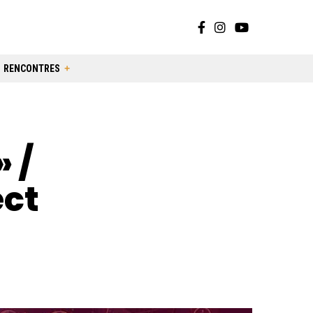
RENCONTRES
» /
ect