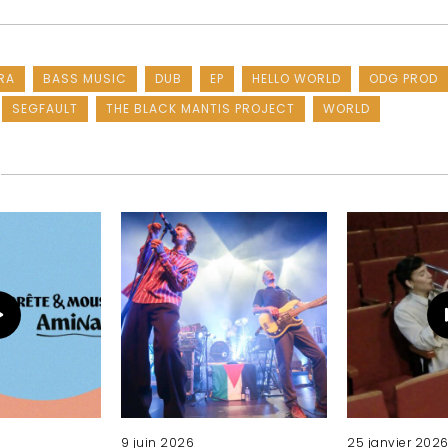
RA
BASS MUSIC
DUB
EP
HELLO WORLD
ODG PROD
SEGFAULT
THE BLACK MANTIS PROJECT
WORLD
9 juin 2026
25 janvier 202