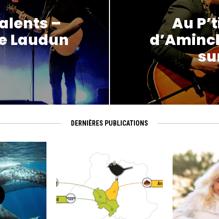
alents –
Au P’
de Laudun
d’Aminch
su
DERNIÈRES PUBLICATIONS