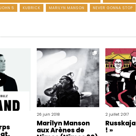
JOHN 5
KUBRICK
MARILYN MANSON
NEVER GONNA STOP
26 juin 2018
2 juillet 2017
Marilyn Manson
Russkaja
rps
aux Arènes de
! »
at.