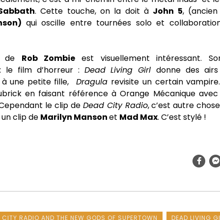
 Sabbath
. Cette touche, on la doit à
John 5
, (ancien
nson)
qui oscille entre tournées solo et collaborati
ip de
Rob Zombie
est visuellement intéressant. 
 : le film d’horreur :
Dead Living Girl
donne des air
à une petite fille,
Dragula
revisite un certain vampire
brick en faisant référence à Orange Mécanique avec 
Cependant le clip de
Dead City Radio
, c’est autre chos
 un clip de
Marilyn Manson
et
Mad Max
. C’est stylé !
 CITY RADIO AND THE NEW GODS OF SUPERTOWN
DEAD LIVING G