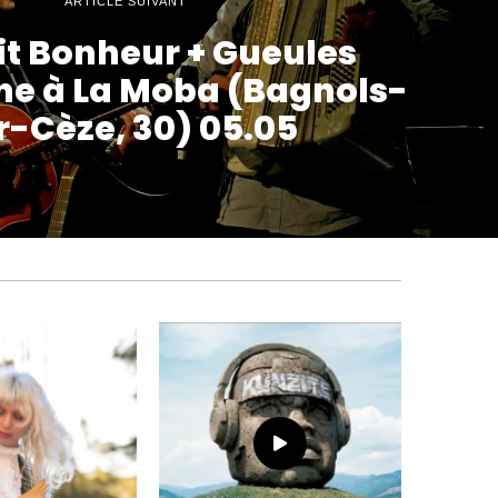
ARTICLE SUIVANT
tit Bonheur + Gueules
e à La Moba (Bagnols-
r-Cèze, 30) 05.05