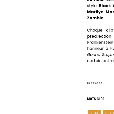
style
Black
Marilyn Ma
Zombie.
Chaque cl
prédilection
Frankenstein 
honneur à Ku
Gonna Stop.
certain entre
PARTAGER
MOTS CLÉS
2013
DEAD