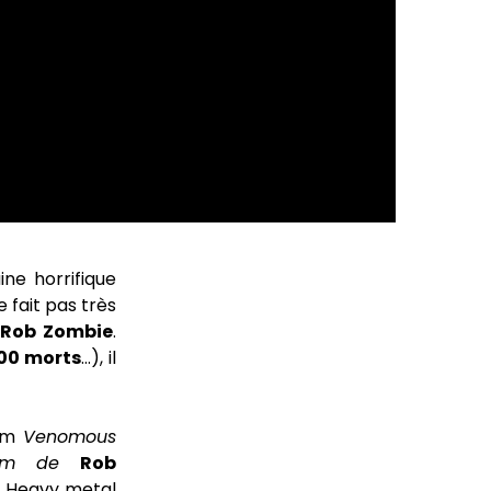
ne horrifique
e fait pas très
Rob Zombie
.
00 morts
…), il
um
Venomous
lbum de
Rob
e Heavy metal