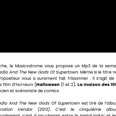
he, le Musicodrome vous propose un Mp3 de la semai
adio And The New Gods Of Supertown.
Même si le titre n
positeur vous a surement fait frissonner : il s’agit de
e film d’horreurs (
Halloween
(1 et 2),
La maison des 10
icien et scénariste de comics.
adio And The New Gods Of Supertown
est tiré de l’alb
ration Vendor
(2013). C’est le cinquième a
calement, c’est à mi-chemin entre le metal Indus’ et l