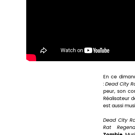
En ce dimanc
:
Dead City R
peur, son com
Réalisateur d
est aussi mus
Dead City R
Rat Regena
Zombie.
Musi