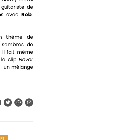
 guitariste de
ons avec
Rob
Son thème de
s sombres de
. Il fait même
le clip
Never
e : un mélange
IRL