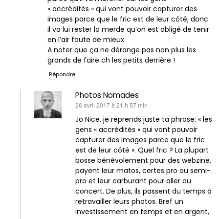
« accrédités » qui vont pouvoir capturer des
images parce que le fric est de leur côté, donc
il va lui rester la merde qu’on est obligé de tenir
en l’air faute de mieux.
A noter que ça ne dérange pas non plus les
grands de faire ch les petits derrière !
Répondre
Photos Nomades
dit :
26 avril 2017 à 21 h 57 min
Jo Nice, je reprends juste ta phrase: « les
gens « accrédités » qui vont pouvoir
capturer des images parce que le fric
est de leur côté ». Quel fric ? La plupart
bosse bénévolement pour des webzine,
payent leur matos, certes pro ou semi-
pro et leur carburant pour aller au
concert. De plus, ils passent du temps à
retravailler leurs photos. Bref un
investissement en temps et en argent,