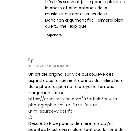
très très souvent juste pour le plaisir de
la photo et bien entendu de la
musique. autant allier les deux.
Donc ton argument fric, j’aimerai bien
que tu me l’explique
Répondre
Fy
dit :
10 mai 2017 à 14 h 02 min
Un article original sur Vice qui soulève des
aspects pas forcément connus du milieu hard
de la photo et permet d’étayer le fameux
« argument fric » :
https://creators.vice.com/fr/article/hey-la-
photographie-va-te-faire-foutre?
utm_source=vicefrfb
🙂
Désolé Jo Nice pour la dernière fois où j’ai
pogoté… M’est avis malgré tout que le fond de