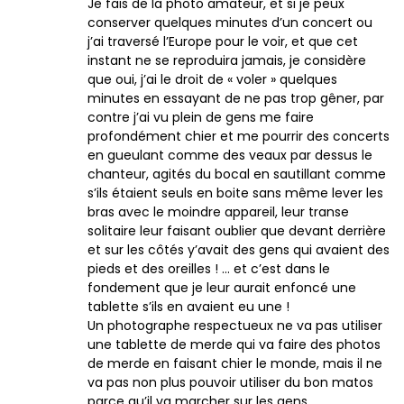
Je fais de la photo amateur, et si je peux
conserver quelques minutes d’un concert ou
j’ai traversé l’Europe pour le voir, et que cet
instant ne se reproduira jamais, je considère
que oui, j’ai le droit de « voler » quelques
minutes en essayant de ne pas trop gêner, par
contre j’ai vu plein de gens me faire
profondément chier et me pourrir des concerts
en gueulant comme des veaux par dessus le
chanteur, agités du bocal en sautillant comme
s’ils étaient seuls en boite sans même lever les
bras avec le moindre appareil, leur transe
solitaire leur faisant oublier que devant derrière
et sur les côtés y’avait des gens qui avaient des
pieds et des oreilles ! … et c’est dans le
fondement que je leur aurait enfoncé une
tablette s’ils en avaient eu une !
Un photographe respectueux ne va pas utiliser
une tablette de merde qui va faire des photos
de merde en faisant chier le monde, mais il ne
va pas non plus pouvoir utiliser du bon matos
parce qu’il va marcher sur les gens