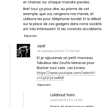
et chanter sur chaque moindre paroles…
Bref tout ça pour dire, au prisme de cet
exemple, que oui, rangeons nos merde, et
utilisons les pour téléphoner bordel. Et le débat
sur la place de ces gadgets dans notre société
est très intéressant. Et les constats accablants.
Répondre
Jack'
dit :
18 novembre 2016 à 17 h 04 min
Et je rajouterais un petit morceau
fabuleux des Zoufris Maracas pour
illustrer tout cela : Les Ecrans.
https://www.youtube.com/watch?
v=Cj4ZQXJwRK8
Répondre
Lolahout horo
dit :
4 août 2019 à 4 h 12 min
Exact et merci pour cette