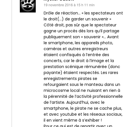
dit :
19 novembre 2016 à 15 h 11 min
Drôle de réaction… « les spectateurs ont
le droit(…) de garder un souvenir »
Côté droit, pas sûr que le spectateur
gagne un procès dès lors qu’il partage
publiquement son « souvenir »… Avant
le smartphone, les appareils photo,
caméras et autres enregistreurs
étaient confisqués à l’entrée des
concerts, car le droit à l’image et la
prestation scénique rémunérée (donc
payante) étaient respectés. Les rares
enregistrements pirates se
refourgaient sous le manteau dans un
microcosme local ne nuisant en rien à
la pérennité de l’activité professionnelle
de l’artiste. Aujourd’hui, avec le
smartphone, le pirate ne se cache plus,
et avec youtube et les réseaux sociaux,
il en vient même à s’exhiber !
Pour ce qui est de repartir avec un