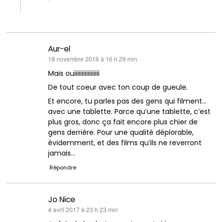
Aur-el
dit :
18 novembre 2016 à 16 h 29 min
Mais ouiiiiiiiiiiiiiiiii
De tout coeur avec ton coup de gueule.
Et encore, tu parles pas des gens qui filment…
avec une tablette. Parce qu’une tablette, c’est
plus gros, donc ça fait encore plus chier de
gens derrière. Pour une qualité déplorable,
évidemment, et des films qu’ils ne reverront
jamais…
Répondre
Jo Nice
dit :
4 avril 2017 à 23 h 23 min