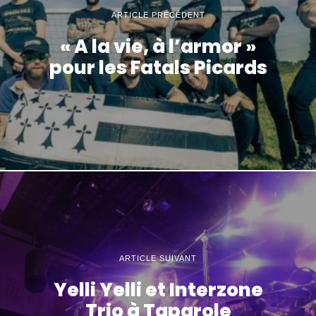
ARTICLE PRÉCÉDENT
« A la vie, à l’armor »
pour les Fatals Picards
ARTICLE SUIVANT
Yelli Yelli et Interzone
Trio à Taparole