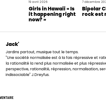
19 avril 2026
7 décembre 20
Girls in Hawaii « Is
Bipolar C
it happening right
rock est 
now? »
Jack'
Jardins partout, musique tout le temps.
"Une société normalisée est à la fois répressive et rat
la rationalité la rend plus normalisée et plus répressi
perspective, rationalité, répression, normalisation, se
indissociable" J.Dreyfus.
MENTAIRE