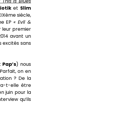
« This Is Blues
iotik
et
Slim
XIXème siècle,
ème EP
« Evil &
r leur premier
014 avant un
s excités sans
t
Pap’s
) nous
Parfait, on en
ation ? De la
a-t-elle être
n juin pour la
terview qu’ils