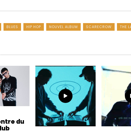
BLUES
HIP HOP
NOUVEL ALBUM
SCARECROW
THE L
ontre du
lub