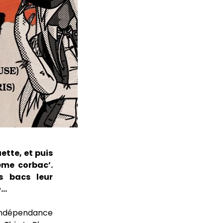
ette, et puis
ème corbac’.
s bacs leur
»
…
’indépendance