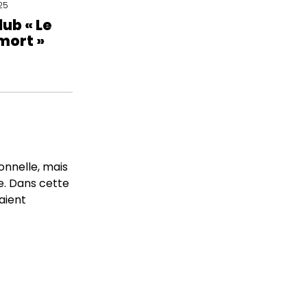
25
lub « Le
mort »
ionnelle, mais
ve. Dans cette
raient