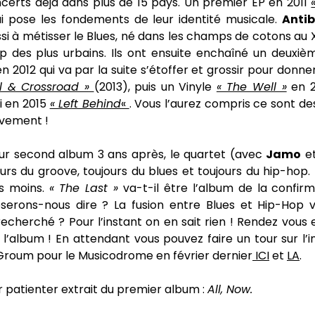
certs déjà dans plus de 15 pays. Un premier EP en 2011
i pose les fondements de leur identité musicale.
Antib
si à métisser le Blues, né dans les champs de cotons au 
p des plus urbains. Ils ont ensuite enchaîné un deuxi
n 2012 qui va par la suite s’étoffer et grossir pour donne
il & Crossroad »
(2013), puis un Vinyle
« The Well »
en 2
i en 2015
« Left Behind
«
. Vous l’aurez compris ce sont de
vement !
ur second album 3 ans après, le quartet (avec
Jamo
e
rs du groove, toujours du blues et toujours du hip-hop. 
s moins.
« The Last »
va-t-il être l’album de la confirm
serons-nous dire ? La fusion entre Blues et Hip-Hop v
echerché ? Pour l’instant on en sait rien ! Rendez vous e
l’album ! En attendant vous pouvez faire un tour sur l’in
Groum pour le Musicodrome en février dernier
ICI
et
LA
.
 patienter extrait du premier album :
All, Now.