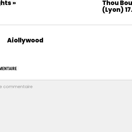
hts »
Thou Bou
(Lyon) 17
Aiollywood
MENTAIRE