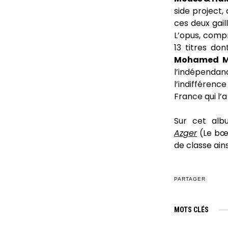
side project,
ces deux gai
L’opus, comp
13 titres don
Mohamed M
l’indépenda
l’indifférenc
France qui l’a 
Sur cet alb
Azger
(Le bœu
de classe ain
PARTAGER
MOTS CLÉS