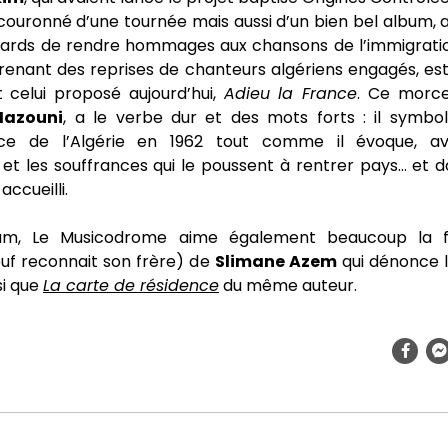
 couronné d’une tournée mais aussi d’un bien bel album, 
llards de rendre hommages aux chansons de l’immigratio
renant des reprises de chanteurs algériens engagés, e
t celui proposé aujourd’hui,
Adieu la France
. Ce morce
azouni
, a le verbe dur et des mots forts : il symboli
nce de l’Algérie en 1962 tout comme il évoque, av
e et les souffrances qui le poussent à rentrer pays… et d
accueilli.
um, Le Musicodrome aime également beaucoup la 
f reconnait son frère) de
Slimane Azem
qui dénonce 
si que
La carte de résidence
du même auteur.