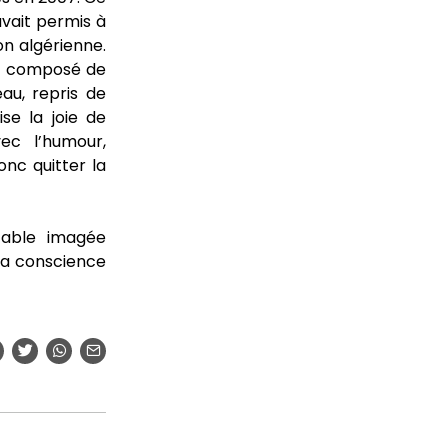
avait permis à
n algérienne.
st composé de
au, repris de
se la joie de
ec l’humour,
onc quitter la
fable imagée
la conscience