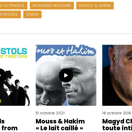
EU LA FRANCE
MOHAMED MAZOUNI
MOUSS & HAKIM
NTRÔLÉES
ZEBDA
10 octobre 2021
18 octobre 2019
ls
Mouss & Hakim
Magyd Ch
g from
« Le lait caillé »
toute int