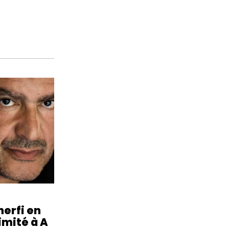
erfi en
imité à A