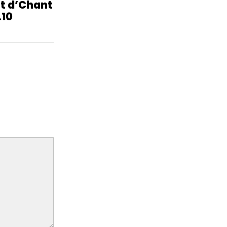
t d’Chant
.10