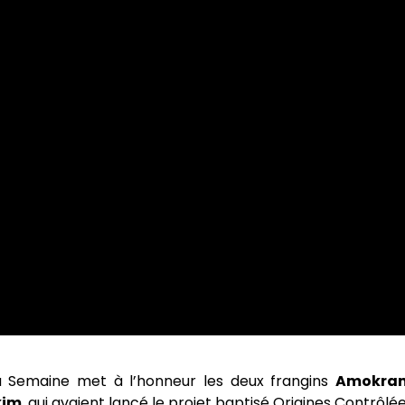
 Semaine met à l’honneur les deux frangins
Amokra
kim
, qui avaient lancé le projet baptisé Origines Contrôlé