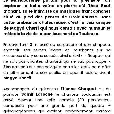
Le Musicodrome partait pour la première fois
explorer la belle voûte en pierre d’A Thou Bout
d’Chant, salle intimiste de musiques francophones
situé au pied des pentes de Croix Rousse. Dans
cette ambiance chaleureuse, c’est la voix unique
de Magyd Cherfi qui nous contait avec humour et
mélodie la vie de la banlieue nord de Toulouse.
En ouverture,
Zim
, paré de sa guitare et son chapeau,
chantait ses textes légers et touchants sur sa
« success story sans succès, ainsi soit-il ». « Rappeur qui
ne sait pas chanter, chanteur qui ne sait pas rappé »,
Zim
sait en tout cas naviguer entre les deux pour offrir
un joli moment à son public. Un apéritif coloré avant
Magyd Cherfi
.
Accompagné du guitariste
Etienne Choquet
et du
pianiste
Samir Laroche
, le chanteur toulousain est
arrivé devant une salle comble (80 personnes),
composée pour une grande part de quadra –
quinquagénaires qui avaient probablement d’abord