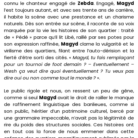
connu le chanteur engagé de
Zebda
. Engagé,
Magyd
l’est toujours autant, et avec ses trente ans de carrière,
il habite la scène avec une prestance et un charisme
naturels. Dès son entrée sur scène, il raconte de sa voix
marquée par la vie les histoires de son quartier : traité
de « Pédé » parce qu’il lit Libé, raillé par ses potes pour
son expression raffinée,
Magyd
clame la vulgarité et le
virilisme des quartiers, filant entre l’auto-dérision et la
fierté d’être sorti des cités. «
Magyd, tu fais remplaçant
pour un tournoi de foot demain ? – Eventuellement –
Wesh ça veut dire quoi éventuellement ? Tu veux pas
dire oui ou non comme tout le monde ?
».
Le public rigole et nous, on ressent un peu de gêne,
comme si seul
Magyd
avait le droit de railler le manque
de raffinement linguistique des banlieues, comme si
son public, héritier d’un patrimoine culturel, bercé par
une grammaire impeccable, n’avait pas la légitimité de
rire du poids des structures sociales. Ces histoires ont
en tout cas la force de nous emmener dans cette