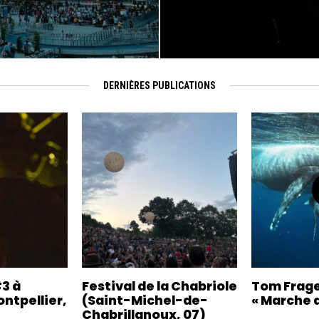
DERNIÈRES PUBLICATIONS
#3 à
Festival de la Chabriole
Tom Frage
ontpellier,
(Saint-Michel-de-
« Marche a
Chabrillanoux, 07)