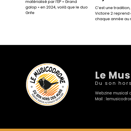
matérialisé par l’EP « Grand
galop » en 2024, voilà que le duo
C’est une tradition,
Grife
Victoire 2 reprend
chaque année au 
Le Mu
Du son hor
Webzine musical a
Mail : lemusicod