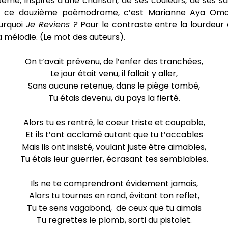
oème, inspirés d’une chanson, de ses couleurs, de ses s
our ce douzième poèmodrome, c’est Marianne Aya Oma
ourquoi
Je Reviens ?
Pour le contraste entre la lourdeur d
a mélodie. (Le mot des auteurs).
On t’avait prévenu, de l’enfer des tranchées,
Le jour était venu, il fallait y aller,
Sans aucune retenue, dans le piège tombé,
Tu étais devenu, du pays la fierté.
Alors tu es rentré, le coeur triste et coupable,
Et ils t’ont acclamé autant que tu t’accables
Mais ils ont insisté, voulant juste être aimables,
Tu étais leur guerrier, écrasant tes semblables.
Ils ne te comprendront évidement jamais,
Alors tu tournes en rond, évitant ton reflet,
Tu te sens vagabond, de ceux que tu aimais
Tu regrettes le plomb, sorti du pistolet.