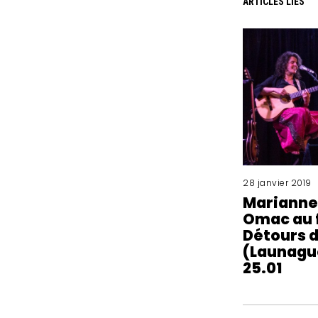
ARTICLES LIÉS
28 janvier 2019
Marianne
Omac au f
Détours 
(Launague
25.01