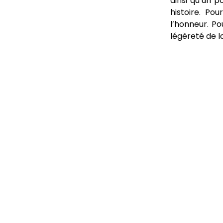
ainsi qu’un p
histoire. P
l’honneur. P
légèreté de l