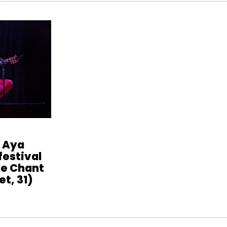
 Aya
estival
de Chant
t, 31)