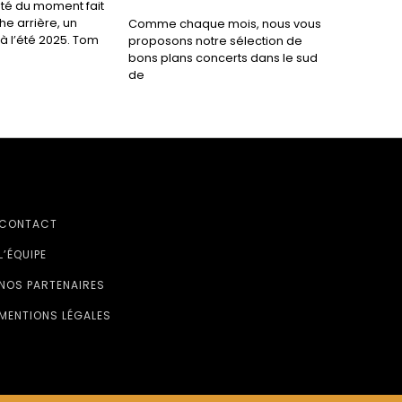
lité du moment fait
he arrière, un
Comme chaque mois, nous vous
à l’été 2025. Tom
proposons notre sélection de
bons plans concerts dans le sud
de
CONTACT
L’ÉQUIPE
NOS PARTENAIRES
MENTIONS LÉGALES