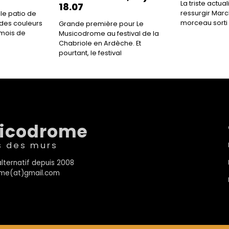
La triste actua
18.07
ressurgir Marc
 le patio de
morceau sorti 
 des couleurs
Grande première pour Le
mois de
Musicodrome au festival de la
Chabriole en Ardèche. Et
pourtant, le festival
sicodrome
s des murs
lternatif depuis 2008
rome(at)gmail.com