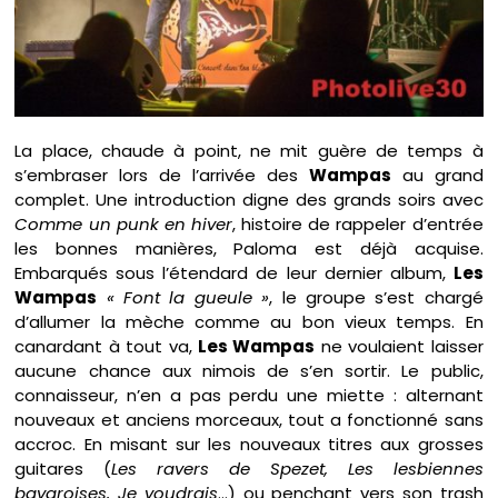
La place, chaude à point, ne mit guère de temps à
s’embraser lors de l’arrivée des
Wampas
au grand
complet. Une introduction digne des grands soirs avec
Comme un punk en hiver
, histoire de rappeler d’entrée
les bonnes manières, Paloma est déjà acquise.
Embarqués sous l’étendard de leur dernier album,
Les
Wampas
« Font la gueule »
, le groupe s’est chargé
d’allumer la mèche comme au bon vieux temps. En
canardant à tout va,
Les Wampas
ne voulaient laisser
aucune chance aux nimois de s’en sortir. Le public,
connaisseur, n’en a pas perdu une miette : alternant
nouveaux et anciens morceaux, tout a fonctionné sans
accroc. En misant sur les nouveaux titres aux grosses
guitares (
Les ravers de Spezet, Les lesbiennes
bavaroises, Je voudrais
…) ou penchant vers son trash