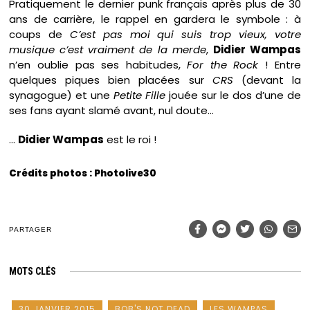
Pratiquement le dernier punk français après plus de 30
ans de carrière, le rappel en gardera le symbole : à
coups de
C’est pas moi qui suis trop vieux, votre
musique c’est vraiment de la merde
,
Didier Wampas
n’en oublie pas ses habitudes,
For the Rock
! Entre
quelques piques bien placées sur
CRS
(devant la
synagogue) et une
Petite Fille
jouée sur le dos d’une de
ses fans ayant slamé avant, nul doute…
…
Didier Wampas
est le roi !
Crédits photos : Photolive30
PARTAGER
MOTS CLÉS
30 JANVIER 2015
BOB'S NOT DEAD
LES WAMPAS