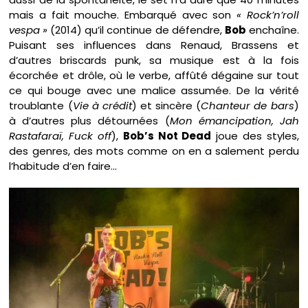
mais a fait mouche. Embarqué avec son
« Rock’n’roll
vespa »
(2014) qu’il continue de défendre,
Bob
enchaîne.
Puisant ses influences dans Renaud, Brassens et
d’autres briscards punk, sa musique est à la fois
écorchée et drôle, où le verbe, affûté dégaine sur tout
ce qui bouge avec une malice assumée. De la vérité
troublante (
Vie à crédit
) et sincère (
Chanteur de bars
)
à d’autres plus détournées (
Mon émancipation, Jah
Rastafaraï, Fuck
off
),
Bob’s
Not Dead
joue des styles,
des genres, des mots comme on en a salement perdu
l’habitude d’en faire…