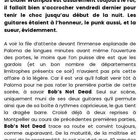
Si Didier Wampas est assurément toujours le roi,
il fallait bien s’accrocher vendredi dernier pour
tenir le choc jusqu’au début de la nuit. Les
guitares étaient à l’honneur, le punk aussi, et la
sueur, évidemment.
A voir la file d’attente devant l’immense esplanade de
Paloma de longues minutes avant même l’ouverture
des portes, le moins que l’on puisse dire est que les
gardois (et un bon nombre de départements
limitrophes présents ce soir) n’avaient pas pris cette
affaire à la légère. Car il est vrai qu’il fallait venir tôt à
Paloma pour ne pas rater la première partie de cette
soirée, à savoir
Bob’s Not Dead
. Seul sur scène,
uniquement muni de ses deux guitares qu’il permute
ainsi que de sa boîte à rythmes capricieuse, le gus tient
la dragée barre. Croisé déjà à deux reprises à
Montpellier au cours de précédentes premières parties,
Bob’s Not Dead
trace sa route et convint toujours,
comme auparavant. De la maturité, de la maîtrise et
aussi de la spontanéité, le set n’a duré que 40 minutes