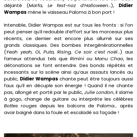
déjanté (
Marfa, Le fest-noz d’Halloween
…),
Didier
Wampas
mène le vaisseau Paloma à bon port !
Intenable, Didier Wampas est sur tous les fronts : si l’on
peut penser qu’il redouble d’effort sur les morceaux plus
récents, ce dernier est encore plus allumé sur ses
grands classiques. Des bombes intergénérationnelles
(
Yeah yeah, Oï, Puta, Rising, Ce soir c’est noël
…) aux
fameux attendus tels que
Rimini
ou
Manu Chao
, les
détonations se font entendre. Des bonds répétés et
incessants sur la scène ainsi qu’aux assauts lancés au
public,
Didier Wampas
chante peut être toujours aussi
faux qu’il en décuple son énergie ! Quand il ne chante
pas, allongé et porté par le public,
Julie London
, il slame
à gogo, change de guitare ou interprète les célèbres
Bottes rouges
depuis les balcons de Paloma… après
avoir baigné dans la foule et escaladé sa façade !