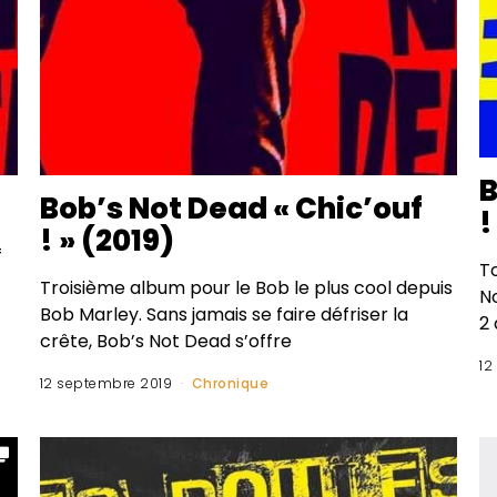
B
Bob’s Not Dead « Chic’ouf
!
! » (2019)
f
To
Troisième album pour le Bob le plus cool depuis
No
Bob Marley. Sans jamais se faire défriser la
2 
crête, Bob’s Not Dead s’offre
12
12 septembre 2019
Chronique