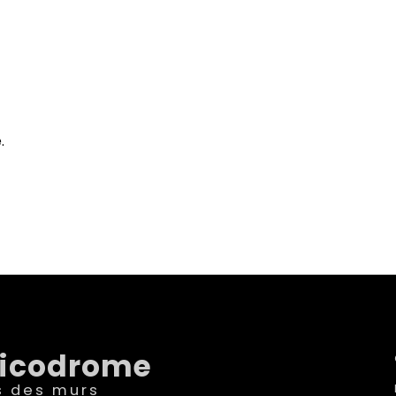
.
sicodrome
s des murs