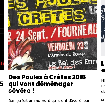
L
e
Des Poules à Crêtes 2016
No
05
qui vont déménager
F
sévère !
de
Bon ça fait un moment qu’ils ont dévoilé leur
14