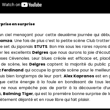
urprise en surprise
un ciel menaçant pour cette deuxième journée qui déb
Hamza
. Une fois de plus c’est la petite scène Club trotter
 le set du japonais
STUTS
. Bon mix sous les rares rayons d
er les excellents
Delgres
que nous aurons la joie d’écou
nses Cévenoles. Leur blues créole est efficace et, plac
de scène, les
Delgres
captent la majorité du public p
z Ferdinand
qui occupe la grande scène pour le meilleur
uis bien longtemps de leur part.
Alex Kapranos
est en 
e cette énergie à la foule en bondissant de tous le
 ne nous empêche pas de partir à la découverte d’u
s,
Balming Tiger
, qui est la première bonne surprise de l
tement déjanté et en roue libre qui fait plaisir.