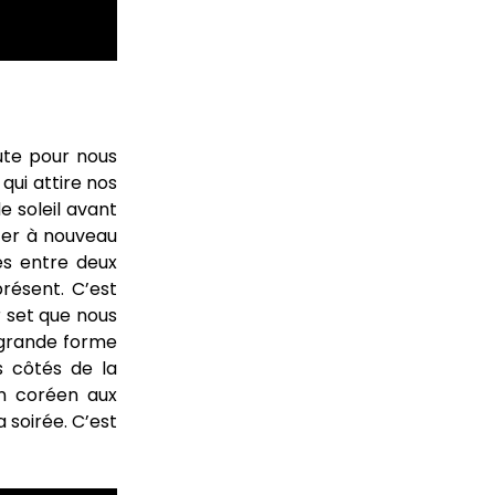
ute pour nous
 qui attire nos
e soleil avant
ter à nouveau
és entre deux
résent. C’est
 set que nous
grande forme
s côtés de la
n coréen aux
a soirée. C’est