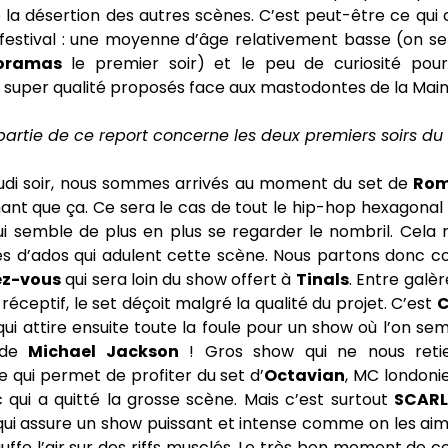
la désertion des autres scènes. C’est peut-être ce qui 
festival : une moyenne d’âge relativement basse (on se
oramas
le premier soir) et le peu de curiosité pou
e super qualité proposés face aux mastodontes de la Main
artie de ce report concerne les deux premiers soirs du 
jeudi soir, nous sommes arrivés au moment du set de
Rom
ant que ça. Ce sera le cas de tout le hip-hop hexagonal
qui semble de plus en plus se regarder le nombril. Cel
s d’ados qui adulent cette scène. Nous partons donc co
z-vous
qui sera loin du show offert à
Tinals
. Entre galè
réceptif, le set déçoit malgré la qualité du projet. C’est
C
ui attire ensuite toute la foule pour un show où l’on s
 de
Michael Jackson
! Gros show qui ne nous reti
 qui permet de profiter du set d’
Octavian
, MC londoni
c qui a quitté la grosse scène. Mais c’est surtout
SCAR
qui assure un show puissant et intense comme on les ai
uffe l’air sur des riffs musclés. Le très bon moment de 