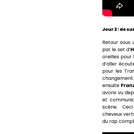
Jour 2 : de s
Retour sous 
par le set d’
oreilles pour
d’aller écout
pour les Tra
changement 
ensuite
Fran
avons vu dep
et communiqu
scène. Ceci
cheveux vert
du rap complè