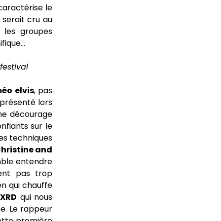
caractérise le
 serait cru au
r les groupes
ifique…
festival
éo elvis
, pas
 présenté lors
a ne décourage
nfiants sur le
res techniques
hristine and
emble entendre
ent pas trop
en qui chauffe
LXRD
qui nous
me. Le rappeur
cette première