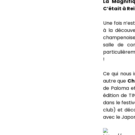
La Magnifiq
C’était à Reim
Une fois n’es
à la découver
champenoises
salle de co
particulièrem
!
Ce qui nous 
autre que
Chr
de Paloma e
édition de T
dans le festi
club) et déco
avec le Japon