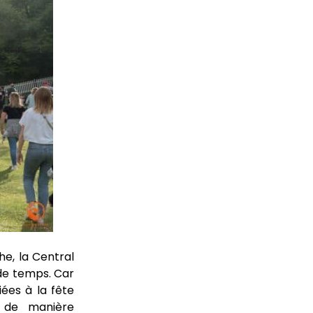
he, la Central
 de temps. Car
iées à la fête
e de manière