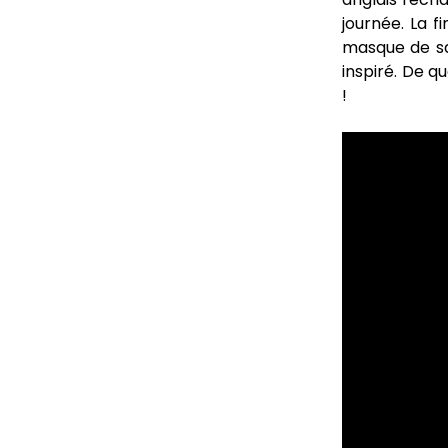
journée. La f
masque de sq
inspiré. De q
!