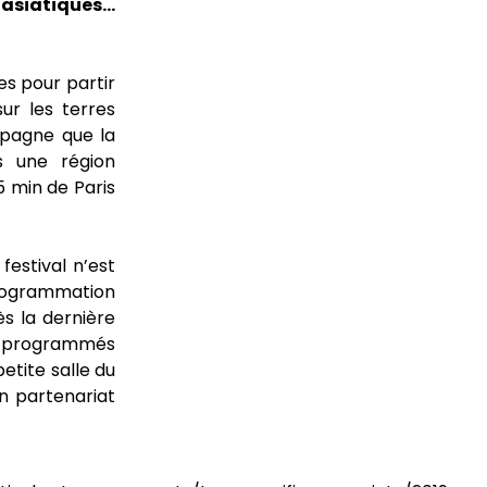
 asiatiques…
es pour partir
sur les terres
mpagne que la
s une région
5 min de Paris
estival n’est
programmation
ès la dernière
es programmés
etite salle du
on partenariat