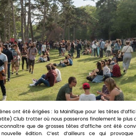
cènes ont été érigées : la Mainifique pour les têtes d’affic
etite) Club trotter où nous passerons finalement le plus
reconnaître que de grosses têtes d’affiche ont été conv
nouvelle édition. C’est d’ailleurs ce qui provoqu