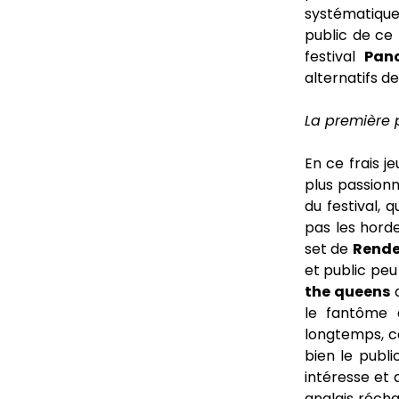
systématique 
public de ce 
festival
Pan
alternatifs d
La première p
En ce frais 
plus passionn
du festival, 
pas les horde
set de
Rende
et public peu 
the queens
q
le fantôme
longtemps, ce
bien le publi
intéresse et 
anglais récha