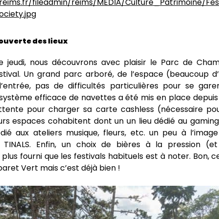
écouverte des lieux
le jeudi, nous découvrons avec plaisir le Parc de Ch
estival. Un grand parc arboré, de l’espace (beaucoup d
l’entrée, pas de difficultés particulières pour se gare
système efficace de navettes a été mis en place depuis 
ttente pour charger sa carte cashless (nécessaire p
eurs espaces cohabitent dont un un lieu dédié au gaming
édié aux ateliers musique, fleurs, etc. un peu à l’imag
 TINALS. Enfin, un choix de bières à la pression (e
us fourni que les festivals habituels est à noter. Bon, c
aret Vert mais c’est déjà bien !