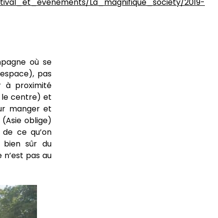
ampagne où se
’espace), pas
r à proximité
le centre) et
our manger et
 (Asie oblige)
e de ce qu’on
t bien sûr du
e n’est pas au