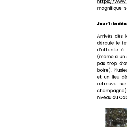
Jour 1 : la d
Arrivés dès 
déroule le f
d’attente à 
(même si un 
pas trop d’a
boire). Plusi
et un lieu d
retrouve sur
champagne) pl
niveau du Cab