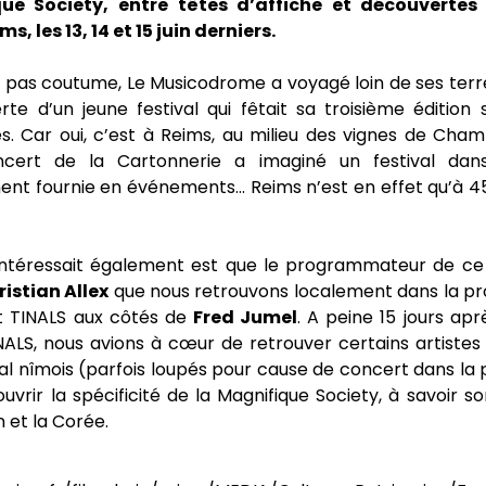
ue Society, entre têtes d’affiche et découvertes
s, les 13, 14 et 15 juin derniers.
t pas coutume, Le Musicodrome a voyagé loin de ses terr
te d’un jeune festival qui fêtait sa troisième édition 
. Car oui, c’est à Reims, au milieu des vignes de Cha
ncert de la Cartonnerie a imaginé un festival dan
ent fournie en événements… Reims n’est en effet qu’à 4
intéressait également est que le programmateur de ce f
istian Allex
que nous retrouvons localement dans la 
t TINALS aux côtés de
Fred Jumel
. A peine 15 jours apr
INALS, nous avions à cœur de retrouver certains artist
val nîmois (parfois loupés pour cause de concert dans la p
uvrir la spécificité de la Magnifique Society, à savoir s
 et la Corée.