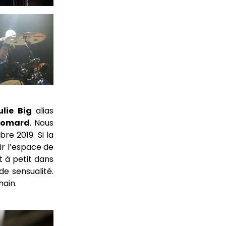
ulie Big
alias
Homard
. Nous
e 2019. Si la
ir l’espace de
t à petit dans
de sensualité.
hain.