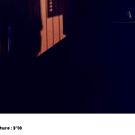
ure : 3’10