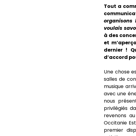
Tout a comm
communicati
organisons 
voulais savo
à des concer
et m’aperço
dernier ! 
d’accord pou
Une chose est
salles de con
musique arri
avec une éne
nous présen
privilégiés 
revenons au 
Occitanie Est
premier disp