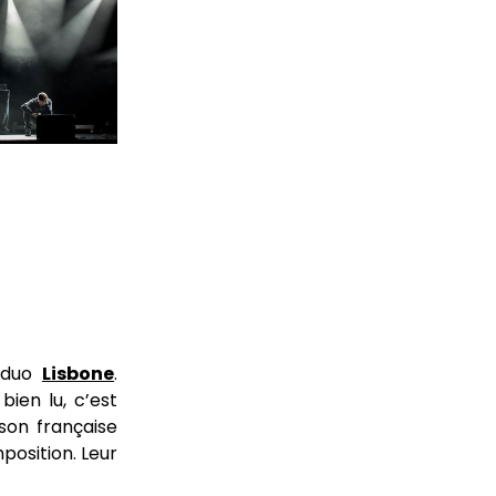
e duo
Lisbone
.
ien lu, c’est
on française
mposition. Leur