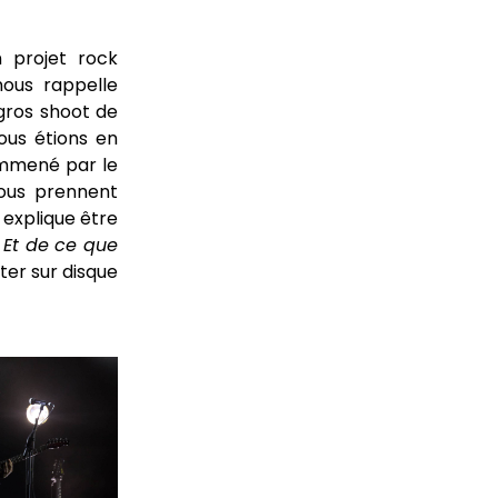
n projet rock
ous rappelle
 gros shoot de
ous étions en
emmené par le
tous prennent
 explique
être
 Et de ce que
ter sur disque