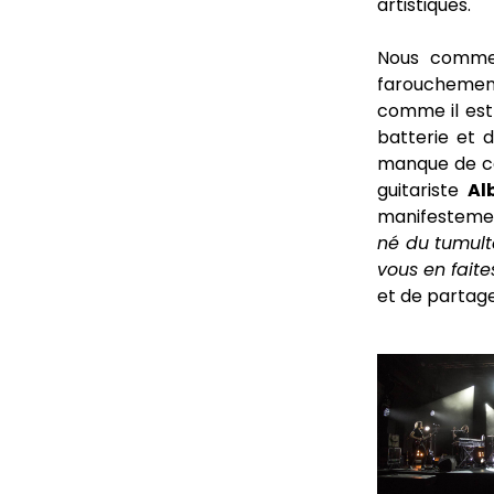
artistiques.
Nous commen
farouchemen
comme il est
batterie et 
manque de ce
guitariste
Al
manifestement
né du tumult
vous en faite
et de partage