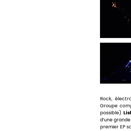
Rock, élect
Groupe compo
possible)
Li
d’une grande s
premier EP so