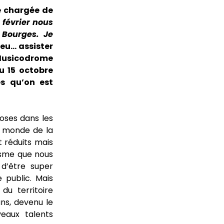
e chargée de
7 février nous
 Bourges. Je
Heu… assister
u Musicodrome
u 15 octobre
s qu’on est
hoses dans les
it monde de la
 réduits mais
asme que nous
d’être super
 public. Mais
du territoire
ans, devenu le
veaux talents