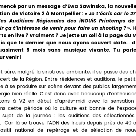
encé par un message d’Ewa Sawinska, la nouvell
on de Victoire 2 à Montpellier : «
Je t’écris car le 2
les Auditions Régionales des iNOUiS Printemps de
ir ça t’intéresse de venir pour faire un shooting
? ». 
ts en live ? Vraiment ? Je jette un œil à la page d
is que le dernier que nous ayons couvert date… d
Quasiment 5 mois sans musique vivante. Tu parle
r venir !
 sûre, malgré la sinistrose ambiante, il se passe des c
cert de la Région. Entre résidences et auditions, le pet
ve à se produire sur scène devant des publics largement
rgie bien réelle. C’est donc avec beaucoup d’enthousi
tons à V2 en début d’après-midi avec la sensation 
dans cette période où la culture est bannie de l’espace
sujet de la journée : les auditions des sélectionnés 
. Car là se trouve l’ADN des Inouïs depuis près de 40 
ositif national de repérage et de sélection de nou