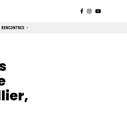
RENCONTRES
s
e
ier,