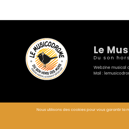
Le Mu
Du son hor
Webzine musical a
Mail : lemusicod
Nous utilisons des cookies pour vous garantir la m
© Le Musicodrome 2022 - Webdesign :
Cereal Concep