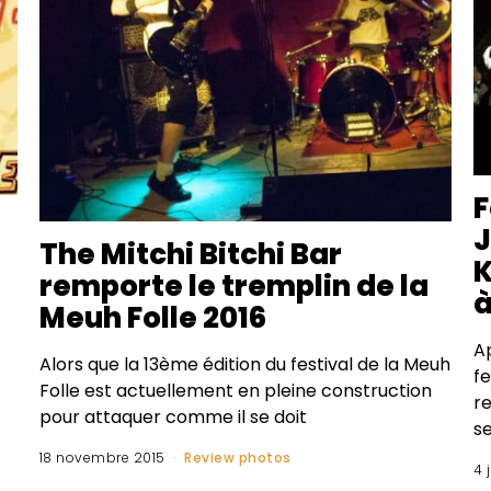
F
J
The Mitchi Bitchi Bar
K
remporte le tremplin de la
à
Meuh Folle 2016
A
Alors que la 13ème édition du festival de la Meuh
f
Folle est actuellement en pleine construction
re
pour attaquer comme il se doit
s
18 novembre 2015
Review photos
4 