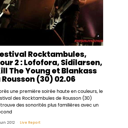
estival Rocktambules,
our 2 : Lofofora, Sidilarsen,
ill The Young et Blankass
 Rousson (30) 02.06
près une première soirée haute en couleurs, le
estival des Rocktambules de Rousson (30)
trouve des sonorités plus familières avec un
econd
juin 2012
Live Report