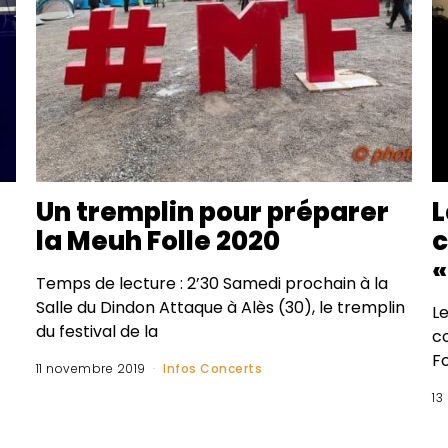
Un tremplin pour préparer
L
la Meuh Folle 2020
c
«
Temps de lecture : 2’30 Samedi prochain à la
Salle du Dindon Attaque à Alès (30), le tremplin
Le
du festival de la
c
F
11 novembre 2019
Infos Concerts
13