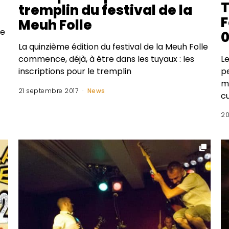
T
tremplin du festival de la
F
Meuh Folle
le
0
La quinzième édition du festival de la Meuh Folle
Le
commence, déjà, à être dans les tuyaux : les
p
inscriptions pour le tremplin
m
21 septembre 2017
News
c
20