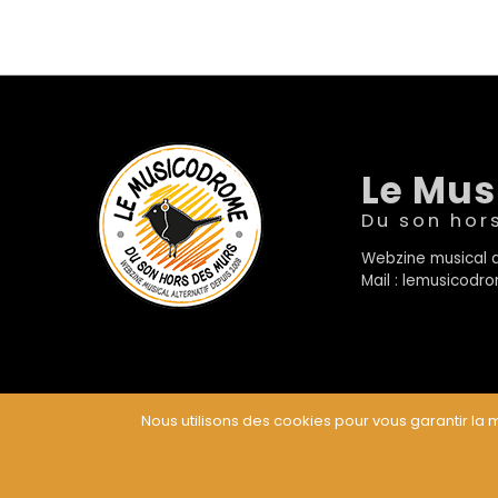
Le Mu
Du son hor
Webzine musical a
Mail : lemusicod
Nous utilisons des cookies pour vous garantir la m
© Le Musicodrome 2022 - Webdesign :
Cereal Concep