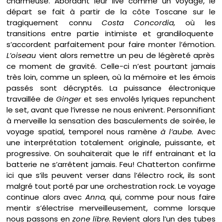
charmeuse. Abordant leur live comme un voyage, le
départ se fait à partir de la côte Toscane sur le
tragiquement connu
Costa Concordia,
où les
transitions entre partie intimiste et grandiloquente
s’accordent parfaitement pour faire monter l’émotion.
L’oiseau
vient alors remettre un peu de légèreté après
ce moment de gravité. Celle-ci n’est pourtant jamais
très loin, comme un spleen, où la mémoire et les émois
passés sont décryptés. La puissance électronique
travaillée de
Ginger
et ses envolés lyriques repunchent
le set, avant que l’ivresse ne nous enivrent. Personnifiant
à merveille la sensation des basculements de soirée, le
voyage spatial, temporel nous ramène
à l’aube.
Avec
une interprétation totalement originale, puissante, et
progressive. On souhaiterait que le riff entrainant et la
batterie ne s’arrêtent jamais. Feu! Chatterton confirme
ici que s’ils peuvent verser dans l’électro rock, ils sont
malgré tout porté par une orchestration rock. Le voyage
continue alors avec
Anna,
qui, comme pour nous faire
mentir s’électrise merveilleusement, comme lorsque
nous passons en
zone libre.
Revient alors l’un des tubes