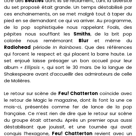
titre des
Beatles
dont ils se réclament, tant la diversité
du set proposé était grande. Un temps déstabilisé par
ces enchainements, on se met malgré tout à taper du
pied en se demandant ce qui va arriver. Au programme,
de la pop sophistiquée nous rappelant Foals, des
pépites nous soufflant les
Smiths
, de la brit pop
colorée nous remémorant
Blur
et même du
Radiohead
période
In Rainbows
. Que des références
qui forcent le respect et qui placent la barre haute. Le
set enjoué laisse présager un bon accueil pour leur
album
« Ellipsis »
, qui sort le 30 mars. De la langue de
Shakespeare avant d’accueillir des admirateurs de celle
de Molières.
Le retour sur scène de
Feu! Chatterton
coïncide avec
le retour de Magic le magazine, dont ils font la une ce
mois-ci, présentés comme fer de lance de la pop
française. Ce n’est rien de dire que le retour sur scène
du groupe était attendu. Après un premier opus aussi
déstabilisant que jouissif, et une tournée qui avait
conquis l’hexagone,
Feu! Chatterton
revient avec un