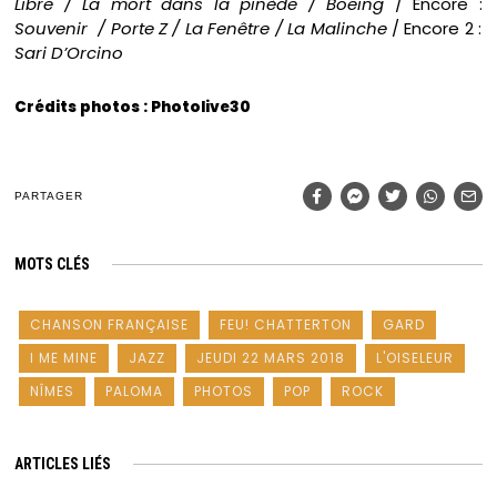
Libre / La mort dans la pinède / Boeing
/ Encore :
Souvenir / Porte Z / La Fenêtre / La Malinche
/ Encore 2 :
Sari D’Orcino
Crédits photos : Photolive30
PARTAGER
MOTS CLÉS
CHANSON FRANÇAISE
FEU! CHATTERTON
GARD
I ME MINE
JAZZ
JEUDI 22 MARS 2018
L'OISELEUR
NÎMES
PALOMA
PHOTOS
POP
ROCK
ARTICLES LIÉS