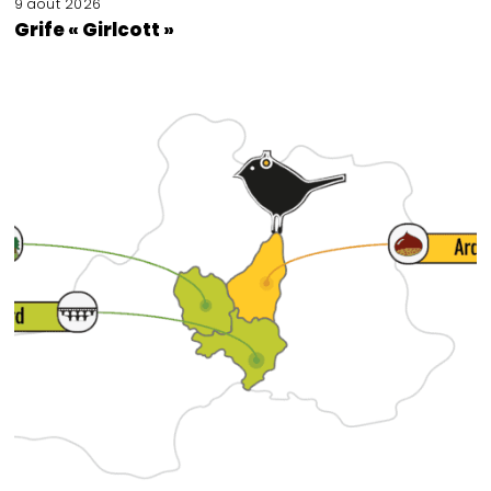
9 août 2026
Grife « Girlcott »