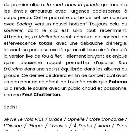
du premier album,
la mort dans la pinède
qui raconte
les émois amoureux avec l’urgence adolescente à
corps perdu. Cette première partie de set se conclue
avec
Boeing,
vers un nouvel horizon? Toujours celui du
souvenir,
dont le clip est sorti tout récemment.
Attendu, ici,
La Malinche
vient conclure ce concert en
effervescence totale, avec une débauche d’énergie,
laissant un public surexcité qui aurait bien aimé écouté
la version live de
fou à lier.
Tellement bruyant et enjoué
qu’un deuxième rappel permettra d’ajouter
Sari
D’Orcino
dans une setlist équilibrée dans les albums du
groupe. Ce dernier déclarera en fin de concert qu’il avait
un peu peur en ce début de tournée mais que
Paloma
lui a rendu le sourire avec un public chaud et passionné,
comme
Feu! Chatterton.
Setlist
:
Je Ne Te Vois Plus / Grace / Ophélie / Côte Concorde /
L’Oiseau / Ginger / L’Ivresse / À l’aube / Anna / Zone