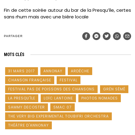
Fin de cette soirée autour du bar de la Presqu’île, certes
sans rhum mais avec une bière locale
PARTAGER
MOTS CLÉS
31 MARS 2017
ANNONAY
ARDÈCHE
CHANSON FRANÇAISE
FESTIVAL
FESTIVAL PAS DE POISSONS DES CHANSONS
GRÈN SÉMÉ
LA PRESQU'ÎLE
LOÏC LANTOINE
PHOTOS NOMADES
SAMMY DECOSTER
SMAC 07
THE VERY BIG EXPERIMENTAL TOUBIFRI ORCHESTRA
THÉÂTRE D'ANNONAY