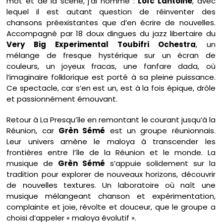
mot et de la scène, j’ai nommé :
Loïc Lantoine
, avec
lequel il est autant question de réinventer des
chansons préexistantes que d’en écrire de nouvelles.
Accompagné par 18 doux dingues du jazz libertaire du
Very Big Experimental Toubifri Ochestra
, un
mélange de fresque hystérique sur un écran de
couleurs, un joyeux fracas, une fanfare dada, où
l’imaginaire folklorique est porté à sa pleine puissance.
Ce spectacle, car s’en est un, est à la fois épique, drôle
et passionnément émouvant.
Retour à La Presqu’île en remontant le courant jusqu’à la
Réunion, car
Grèn Sémé
est un groupe réunionnais.
Leur univers amène le maloya à transcender les
frontières entre l’île de la Réunion et le monde. La
musique de
Grèn Sémé
s’appuie solidement sur la
tradition pour explorer de nouveaux horizons, découvrir
de nouvelles textures. Un laboratoire où naît une
musique mélangeant chanson et expérimentation,
complainte et joie, révolte et douceur, que le groupe a
choisi d’appeler « maloya évolutif ».