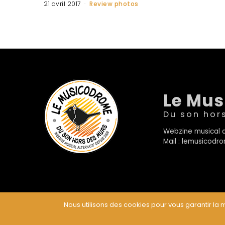
21 avril 2017
Review photos
Le Mu
Du son hor
Webzine musical a
Mail : lemusicod
Nous utilisons des cookies pour vous garantir la m
© Le Musicodrome 2022 - Webdesign :
Cereal Concep