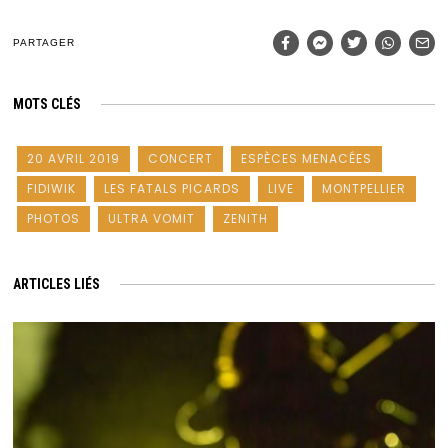
PARTAGER
MOTS CLÉS
20 AVRIL 2019
CONCERT
ESPÈCES MENACÉES
FIDIWIK
LES FATALS PICARDS
LIVE
MONTPELLIER
PHOTOS
ULTRA VOMIT
ZENITH
ARTICLES LIÉS