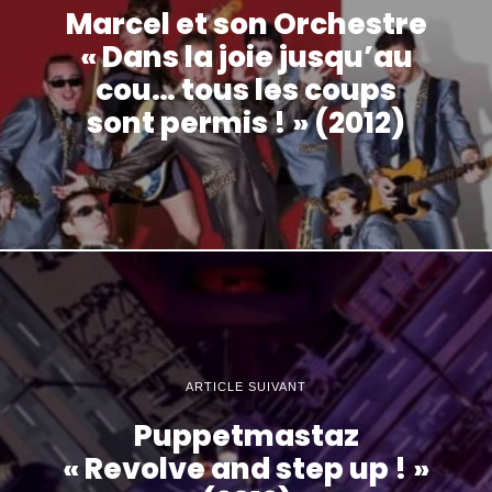
Marcel et son Orchestre
« Dans la joie jusqu’au
cou… tous les coups
sont permis ! » (2012)
ARTICLE SUIVANT
Puppetmastaz
« Revolve and step up ! »