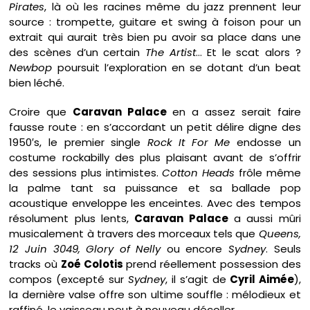
Pirates
, là où les racines même du jazz prennent leur
source : trompette, guitare et swing à foison pour un
extrait qui aurait très bien pu avoir sa place dans une
des scènes d’un certain
The Artist
… Et le scat alors ?
Newbop
poursuit l’exploration en se dotant d’un beat
bien léché.
Croire que
Caravan Palace
en a assez serait faire
fausse route : en s’accordant un petit délire digne des
1950′s, le premier single
Rock It For Me
endosse un
costume rockabilly des plus plaisant avant de s’offrir
des sessions plus intimistes.
Cotton Heads
frôle même
la palme tant sa puissance et sa ballade pop
acoustique enveloppe les enceintes. Avec des tempos
résolument plus lents,
Caravan Palace
a aussi mûri
musicalement à travers des morceaux tels que
Queens,
12 Juin 3049, Glory of Nelly
ou encore
Sydney
. Seuls
tracks où
Zoé Colotis
prend réellement possession des
compos (excepté sur
Sydney
, il s’agit de
Cyril Aimée
),
la dernière valse offre son ultime souffle : mélodieux et
raffiné, le vaisseau peut à nouveau décoller.