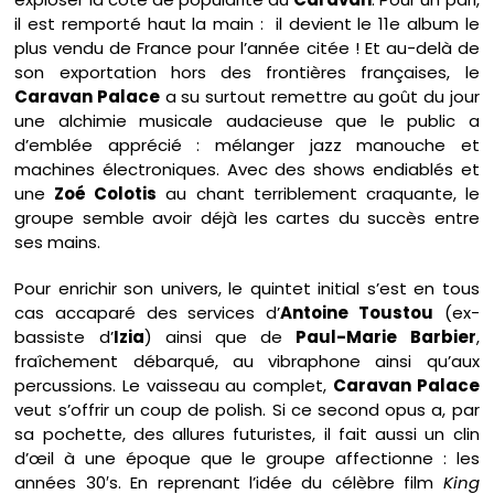
il est remporté haut la main : il devient le 11e album le
plus vendu de France pour l’année citée ! Et au-delà de
son exportation hors des frontières françaises, le
Caravan Palace
a su surtout remettre au goût du jour
une alchimie musicale audacieuse que le public a
d’emblée apprécié : mélanger jazz manouche et
machines électroniques. Avec des shows endiablés et
une
Zoé Colotis
au chant terriblement craquante, le
groupe semble avoir déjà les cartes du succès entre
ses mains.
Pour enrichir son univers, le quintet initial s’est en tous
cas accaparé des services d’
Antoine Toustou
(ex-
bassiste d’
Izia
) ainsi que de
Paul-Marie Barbier
,
fraîchement débarqué, au vibraphone ainsi qu’aux
percussions. Le vaisseau au complet,
Caravan Palace
veut s’offrir un coup de polish. Si ce second opus a, par
sa pochette, des allures futuristes, il fait aussi un clin
d’œil à une époque que le groupe affectionne : les
années 30′s. En reprenant l’idée du célèbre film
King