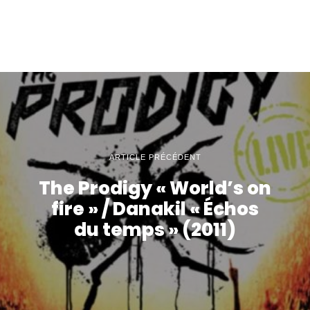
ARTICLE PRÉCÉDENT
The Prodigy « World’s on
fire » / Danakil « Échos
du temps » (2011)