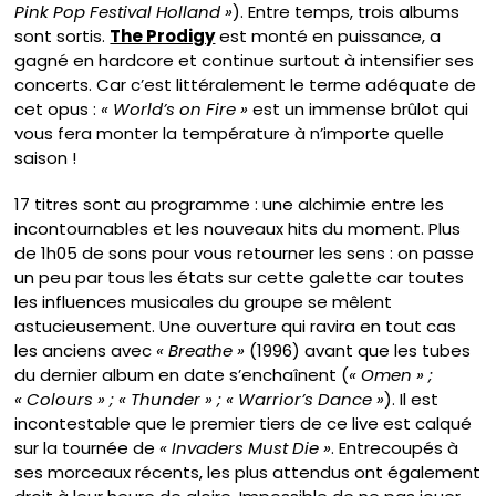
Pink Pop Festival Holland »
). Entre temps, trois albums
sont sortis.
The Prodigy
est monté en puissance, a
gagné en hardcore et continue surtout à intensifier ses
concerts. Car c’est littéralement le terme adéquate de
cet opus :
« World’s on Fire »
est un immense brûlot qui
vous fera monter la température à n’importe quelle
saison !
17 titres sont au programme : une alchimie entre les
incontournables et les nouveaux hits du moment. Plus
de 1h05 de sons pour vous retourner les sens : on passe
un peu par tous les états sur cette galette car toutes
les influences musicales du groupe se mêlent
astucieusement. Une ouverture qui ravira en tout cas
les anciens avec
« Breathe »
(1996) avant que les tubes
du dernier album en date s’enchaînent (
« Omen » ;
« Colours » ; « Thunder » ; « Warrior’s Dance »
). Il est
incontestable que le premier tiers de ce live est calqué
sur la tournée de
« Invaders Must Die »
. Entrecoupés à
ses morceaux récents, les plus attendus ont également