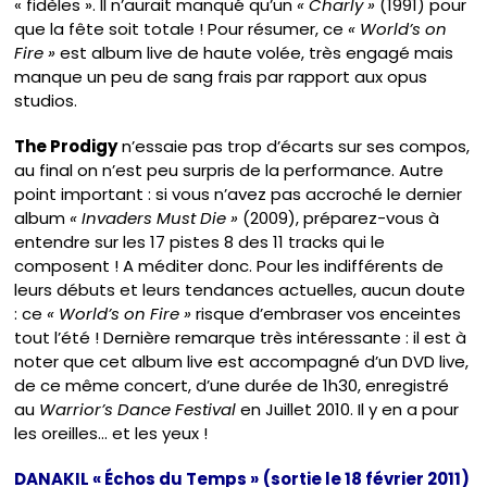
« fidèles ». Il n’aurait manqué qu’un
« Charly »
(1991) pour
que la fête soit totale ! Pour résumer, ce
« World’s on
Fire »
est album live de haute volée, très engagé mais
manque un peu de sang frais par rapport aux opus
studios.
The Prodigy
n’essaie pas trop d’écarts sur ses compos,
au final on n’est peu surpris de la performance. Autre
point important : si vous n’avez pas accroché le dernier
album
« Invaders Must Die »
(2009), préparez-vous à
entendre sur les 17 pistes 8 des 11 tracks qui le
composent ! A méditer donc. Pour les indifférents de
leurs débuts et leurs tendances actuelles, aucun doute
: ce
« World’s on Fire »
risque d’embraser vos enceintes
tout l’été ! Dernière remarque très intéressante : il est à
noter que cet album live est accompagné d’un DVD live,
de ce même concert, d’une durée de 1h30, enregistré
au
Warrior’s Dance Festival
en Juillet 2010. Il y en a pour
les oreilles… et les yeux !
DANAKIL « Échos du Temps »
(sortie le 18 février 2011)