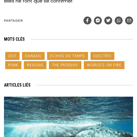
elles ne font que se confirmer.
PARTAGER
MOTS CLÉS
2011
DANAKIL
ECHOS DU TEMPS
ELECTRO
PUNK
REGGAE
THE PRODIGY
WORLD'S ON FIRE
ARTICLES LIÉS