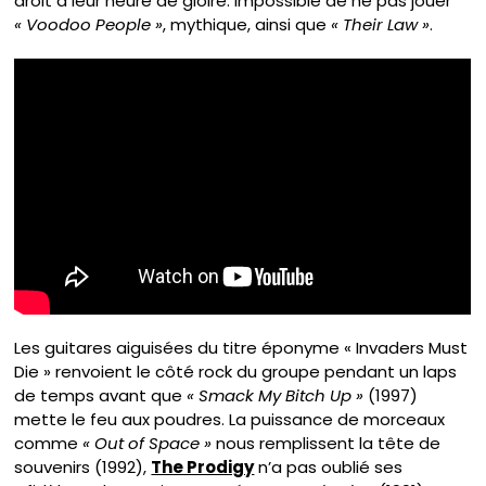
droit à leur heure de gloire. Impossible de ne pas jouer
« Voodoo People »
, mythique, ainsi que
« Their Law »
.
Les guitares aiguisées du titre éponyme « Invaders Must
Die » renvoient le côté rock du groupe pendant un laps
de temps avant que
« Smack My Bitch Up »
(1997)
mette le feu aux poudres. La puissance de morceaux
comme
« Out of Space »
nous remplissent la tête de
souvenirs (1992),
The Prodigy
n’a pas oublié ses