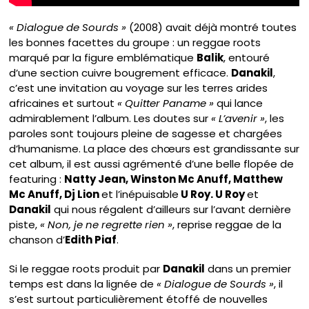
« Dialogue de Sourds »
(2008) avait déjà montré toutes
les bonnes facettes du groupe : un reggae roots
marqué par la figure emblématique
Balik
, entouré
d’une section cuivre bougrement efficace.
Danakil
,
c’est une invitation au voyage sur les terres arides
africaines et surtout
« Quitter Paname »
qui lance
admirablement l’album. Les doutes sur
« L’avenir »
, les
paroles sont toujours pleine de sagesse et chargées
d’humanisme. La place des chœurs est grandissante sur
cet album, il est aussi agrémenté d’une belle flopée de
featuring :
Natty Jean, Winston Mc Anuff, Matthew
Mc Anuff, Dj Lion
et l’inépuisable
U Roy. U Roy
et
Danakil
qui nous régalent d’ailleurs sur l’avant dernière
piste,
« Non, je ne regrette rien »
, reprise reggae de la
chanson d’
Edith Piaf
.
Si le reggae roots produit par
Danakil
dans un premier
temps est dans la lignée de
« Dialogue de Sourds »
, il
s’est surtout particulièrement étoffé de nouvelles