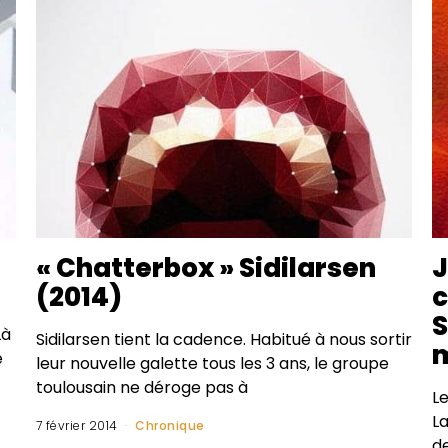
« Chatterbox » Sidilarsen
J
(2014)
c
S
Là
Sidilarsen tient la cadence. Habitué à nous sortir
m
é
leur nouvelle galette tous les 3 ans, le groupe
toulousain ne déroge pas à
Le
La
7 février 2014
Chronique
d