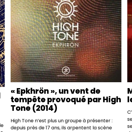
« Epkhrön », un vent de
M
d
tempête provoqué par High
l
Tone (2014)
C’
s
High Tone n’est plus un groupe à présenter :
de
s
depuis près de 17 ans, ils arpentent la scène