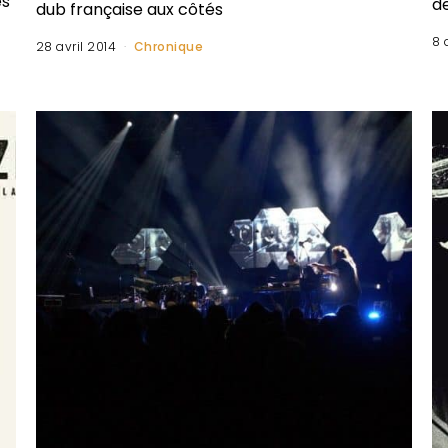
es
d
dub française aux côtés
8 
28 avril 2014
Chronique