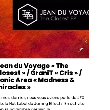
ean du Voyage « The
losest » / GraniT « Cris » /
onic Area « Madness &
iracles »
 mois dernier, nous vous avions parlé de JFX
b, le Net Label de Jarring Effects. En activité
epuis novembre dernier, le