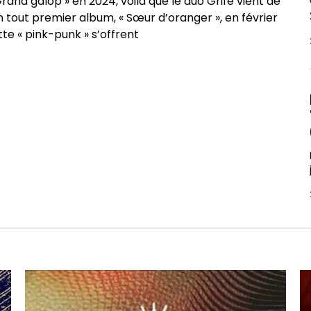
rand galop » en 2024, voilà que le duo Grife vient de
n tout premier album, « Sœur d’oranger », en février
tte « pink-punk » s’offrent