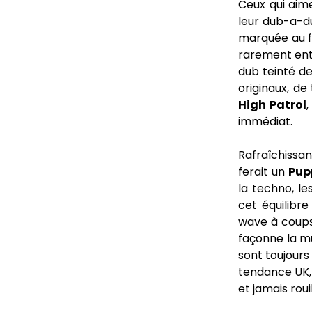
Ceux qui aime
leur dub-a-d
marquée au f
rarement ent
dub teinté de
originaux, d
High Patrol
immédiat.
Rafraîchissan
ferait un
Pup
la techno, le
cet équilibre
wave à coups
façonne la mu
sont toujours
tendance UK
et jamais roui