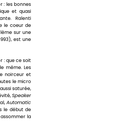
r : les bonnes
lique et quasi
ante. Ralenti
e le coeur de
oblème sur une
1993), est une
r : que ce soit
t le même. Les
re noirceur et
utes le micro
aussi saturée,
évité,
Speaker
al,
Automatic
is le début de
r assommer la