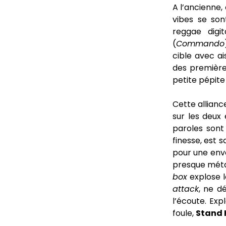
A l’ancienne,
vibes se son
reggae digit
(
Commando
cible avec ai
des première
petite pépite 
Cette allianc
sur les deux
paroles sont 
finesse, est
pour une envo
presque métal
box
explose l
attack
, ne d
l’écoute. Ex
foule,
Stand 