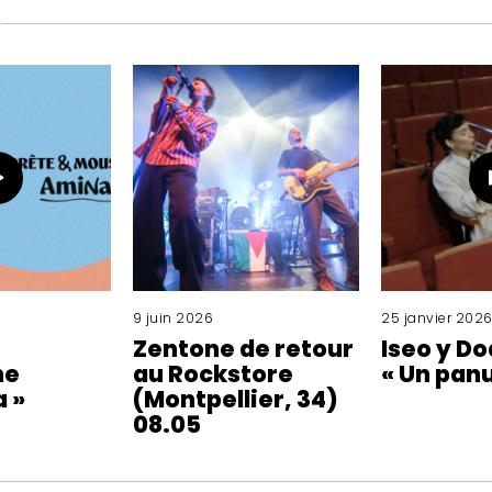
9 juin 2026
25 janvier 202
Zentone de retour
Iseo y D
he
au Rockstore
« Un panu
 »
(Montpellier, 34)
08.05