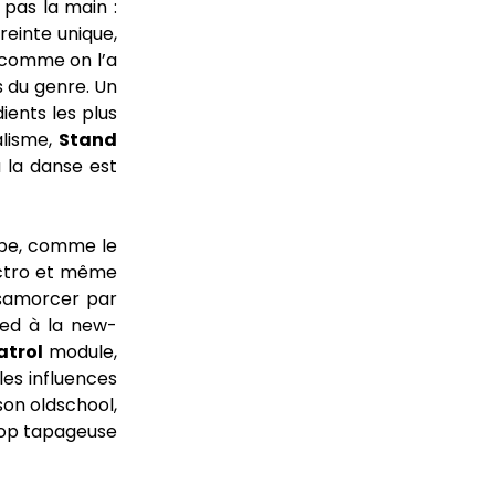
 pas la main :
einte unique,
 comme on l’a
 du genre. Un
ients les plus
alisme,
Stand
 la danse est
pe, comme le
ectro et même
désamorcer par
pied à la new-
atrol
module,
les influences
son oldschool,
 hop tapageuse