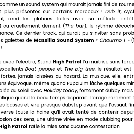
 comme un sound system qui n’aurait jamais fini de tourne
t plus présentes sur certains morceaux !
Dub it
, cyc
al, rend les platines folles avec sa mélodie entêt
) ou cruellement dément (
The bar
), le rythme décoch
sance. Ce dernier track, qui aurait pu s’inviter sans pr
s galettes de
Massilia Sound System
« Chourmo ! »
(
!
e avec l’electro, Stand
High Patrol
l’a maîtrise sans force
 excellents
Boat people
et
The big tree
, le résultat es
fortes, jamais laissées au hasard. La musique, elle, ent
 sans équivoque, même quand Pupa Jim lâche quelques min
lée au soleil avec
Holiday today
, fortement dubby mais 
lique quand le beau temps disparaît. L’orage rarement 
es basses et vire presque dubstep avant que l’assaut fin
éverse toute la haine qu’il avait tenté de contenir depu
plosion des sens, une ultime virée en mode clubbing pou
High Patrol
rafle la mise sans aucune contestation.