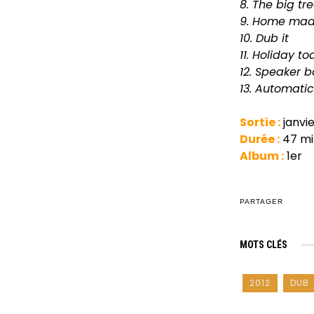
8. The big tr
9. Home ma
10. Dub it
11. Holiday t
12. Speaker b
13. Automati
Sortie :
janvie
Durée :
47 mi
Album :
1er
PARTAGER
MOTS CLÉS
2012
DUB