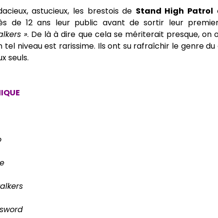
acieux, astucieux, les brestois de
Stand High Patrol
o
ès de 12 ans leur public avant de sortir leur premier
lkers »
. De là à dire que cela se mériterait presque, on o
 tel niveau est rarissime. Ils ont su rafraîchir le genre du
x seuls.
NIQUE
o
le
alkers
 sword