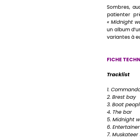
Sombres, aud
patienter pr
« Midnight wa
un album d’un
variantes à eu
FICHE TECH
Tracklist
1. Command
2. Brest bay
3. Boat peop
4. The bar
5. Midnight w
6. Entertainer
7. Muskateer