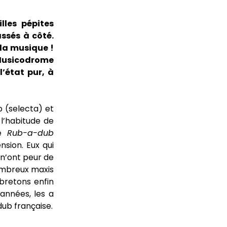
lles pépites
assés à côté.
 la musique !
e Musicodrome
’état pur, à
 (selecta) et
l’habitude de
le
Rub-a-dub
sion. Eux qui
 n’ont peur de
nombreux maxis
 bretons enfin
 années, les a
ub française.