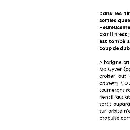
Dans les ti
sorties quel
Heureusement
Car il n’est
est tombé s
coup de dub
A l’origine,
St
Mc Gyver (op
croiser aux 
anthem, « O
tourneront sa
rien : il fau
sortis aupar
sur orbite n’
propulsé com