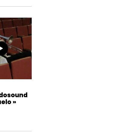
6
odosound
elo »