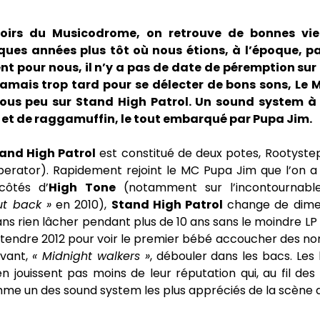
roirs du Musicodrome, on retrouve de bonnes viei
ques années plus tôt où nous étions, à l’époque, p
 pour nous, il n’y a pas de date de péremption sur
 jamais trop tard pour se délecter de bons sons, L
ous peu sur Stand High Patrol. Un sound system à l
 et de raggamuffin, le tout embarqué par Pupa Jim.
and High Patrol
est constitué de deux potes, Rootystep
erator). Rapidement rejoint le MC Pupa Jim que l’on a 
côtés d’
High Tone
(notamment sur l’incontournab
ut back »
en 2010),
Stand High Patrol
change de dimen
ns rien lâcher pendant plus de 10 ans sans le moindre LP
t attendre 2012 pour voir le premier bébé accoucher des 
avant,
« Midnight walkers »
, débouler dans les bacs. Les
en jouissent pas moins de leur réputation qui, au fil des
me un des sound system les plus appréciés de la scène d