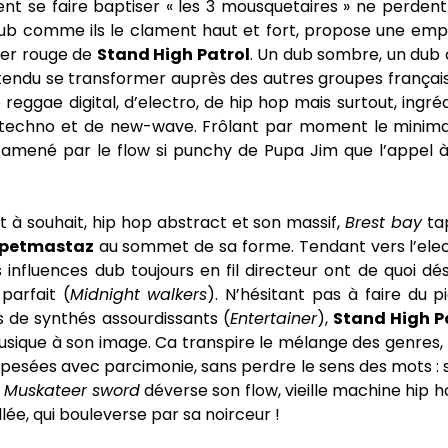
nt se faire baptiser « les 3 mousquetaires » ne perdent
ub comme ils le clament haut et fort, propose une empr
er rouge de
Stand High Patrol
. Un dub sombre, un dub
endu se transformer auprès des autres groupes français
 reggae digital, d’electro, de hip hop mais surtout, ingréd
e techno et de new-wave. Frôlant par moment le minim
, amené par le flow si punchy de Pupa Jim que l’appel à
t à souhait, hip hop abstract et son massif,
Brest bay
ta
petmastaz
au sommet de sa forme. Tendant vers l’el
s influences dub toujours en fil directeur ont de quoi 
 parfait (
Midnight walkers
). N’hésitant pas à faire du 
 de synthés assourdissants (
Entertainer
),
Stand High P
sique à son image. Ca transpire le mélange des genres, 
 pesées avec parcimonie, sans perdre le sens des mots : 
,
Muskateer sword
déverse son flow, vieille machine hip
llée, qui bouleverse par sa noirceur !