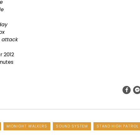
ee
de
oday
ox
c attack
r 2012
nutes
MIDNIGHT WALKERS
SOUND SYSTEM
STAND HIGH PATROL