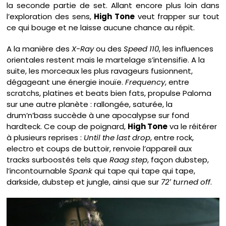
la seconde partie de set. Allant encore plus loin dans
l’exploration des sens,
High Tone
veut frapper sur tout
ce qui bouge et ne laisse aucune chance au répit.
A la manière des
X-Ray
ou des
Speed 110
, les influences
orientales restent mais le martelage s’intensifie. A la
suite, les morceaux les plus ravageurs fusionnent,
dégageant une énergie inouïe.
Frequency
, entre
scratchs, platines et beats bien fats, propulse Paloma
sur une autre planète : rallongée, saturée, la
drum’n’bass succède à une apocalypse sur fond
hardteck. Ce coup de poignard,
High Tone
va le réitérer
à plusieurs reprises :
Until the last drop
, entre rock,
electro et coups de buttoir, renvoie l’appareil aux
tracks surboostés tels que
Raag step
, façon dubstep,
l’incontournable
Spank
qui tape qui tape qui tape,
darkside, dubstep et jungle, ainsi que sur
72′ turned off
.