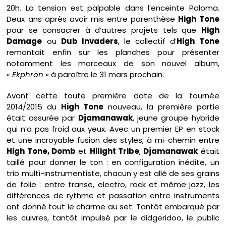
20h. La tension est palpable dans l’enceinte Paloma.
Deux ans après avoir mis entre parenthèse
High Tone
pour se consacrer à d’autres projets tels que
High
Damage
ou
Dub Invaders
, le collectif d’
High Tone
remontait enfin sur les planches pour présenter
notamment les morceaux de son nouvel album,
« Ekphrön »
à paraître le 31 mars prochain.
Avant cette toute première date de la tournée
2014/2015 du
High Tone
nouveau, la première partie
était assurée par
Djamanawak
, jeune groupe hybride
qui n’a pas froid aux yeux. Avec un premier EP en stock
et une incroyable fusion des styles, à mi-chemin entre
High Tone, Domb
et
Hilight Tribe
,
Djamanawak
était
taillé pour donner le ton : en configuration inédite, un
trio multi-instrumentiste, chacun y est allé de ses grains
de folie : entre transe, electro, rock et même jazz, les
différences de rythme et passation entre instruments
ont donné tout le charme au set. Tantôt embarqué par
les cuivres, tantôt impulsé par le didgeridoo, le public