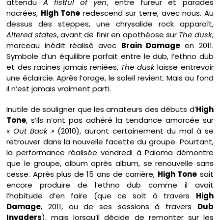
attendu
A fistful of yen
, entre fureur et parades
nacrées,
High Tone
redescend sur terre, avec nous. Au
dessus des steppes, une chrysalide rock apparaît,
Altered states
, avant de finir en apothéose sur
The dusk
,
morceau inédit réalisé avec
Brain Damage
en 2011.
Symbole d’un équilibre parfait entre le dub, l’ethno dub
et des racines jamais reniées,
The dusk
laisse entrevoir
une éclaircie. Après l’orage, le soleil revient. Mais au fond
il n’est jamais vraiment parti.
Inutile de souligner que les amateurs des débuts d’
High
Tone
, s’ils n’ont pas adhéré la tendance amorcée sur
« Out Back »
(2010), auront certainement du mal à se
retrouver dans la nouvelle facette du groupe. Pourtant,
la performance réalisée vendredi à Paloma démontre
que le groupe, album après album, se renouvelle sans
cesse. Après plus de 15 ans de carrière,
High Tone
sait
encore produire de l’ethno dub comme il avait
l’habitude d’en faire (que ce soit à travers
High
Damage
, 2011, ou de ses sessions à travers
Dub
Invaders
), mais lorsqu’il décide de remonter sur les