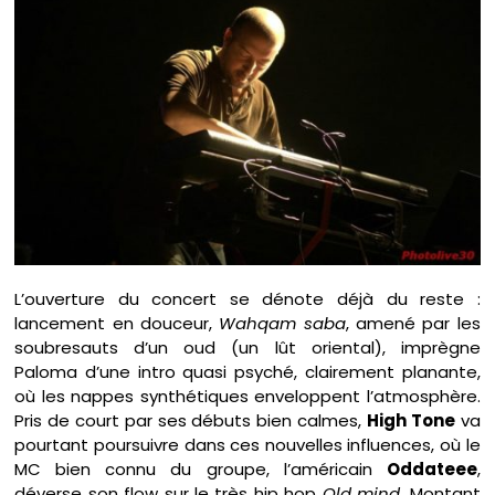
L’ouverture du concert se dénote déjà du reste :
lancement en douceur,
Wahqam saba
, amené par les
soubresauts d’un oud (un lût oriental), imprègne
Paloma d’une intro quasi psyché, clairement planante,
où les nappes synthétiques enveloppent l’atmosphère.
Pris de court par ses débuts bien calmes,
High Tone
va
pourtant poursuivre dans ces nouvelles influences, où le
MC bien connu du groupe, l’américain
Oddateee
,
déverse son flow sur le très hip hop
Old mind
. Montant