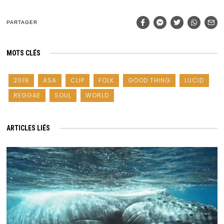
PARTAGER
MOTS CLÉS
2019
ASA
CLIP
FOLK
GOOD THING
LUCID
REGGAE
SOUL
WORLD
ARTICLES LIÉS