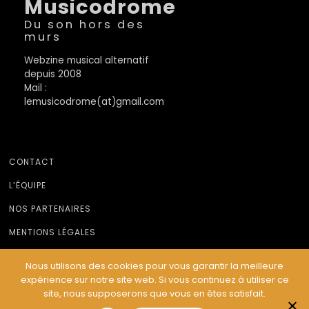
Musicodrome
Du son hors des
murs
Webzine musical alternatif
depuis 2008
Mail :
lemusicodrome(at)gmail.com
CONTACT
L’ÉQUIPE
NOS PARTENAIRES
MENTIONS LÉGALES
Nous utilisons des cookies pour vous garantir la meilleure
expérience sur notre site web. Si vous continuez à utiliser ce
© Le Musicodrome 2022 - Webdesign :
Cereal Concept
site, nous supposerons que vous en êtes satisfait.