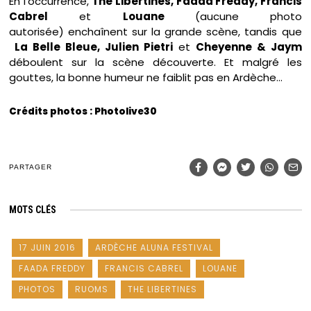
En l’occurrence,
The Libertines, Faada Freddy, Francis
Cabrel
et
Louane
(aucune photo
autorisée)
enchaînent sur la grande scène, tandis que
La Belle Bleue, Julien Pietri
et
Cheyenne & Jaym
déboulent sur la scène découverte. Et malgré les
gouttes, la bonne humeur ne faiblit pas en Ardèche…
Crédits photos : Photolive30
PARTAGER
MOTS CLÉS
17 JUIN 2016
ARDÈCHE ALUNA FESTIVAL
FAADA FREDDY
FRANCIS CABREL
LOUANE
PHOTOS
RUOMS
THE LIBERTINES