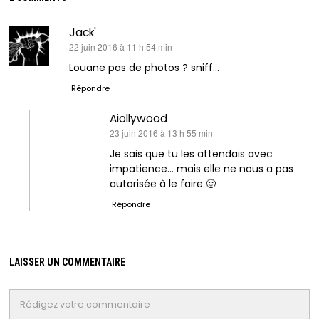
Jack'
dit :
22 juin 2016 à 11 h 54 min
Louane pas de photos ? sniff…
Répondre
Aiollywood
dit :
23 juin 2016 à 13 h 55 min
Je sais que tu les attendais avec
impatience… mais elle ne nous a pas
autorisée à le faire 🙂
Répondre
LAISSER UN COMMENTAIRE