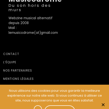
Du son hors des
murs
Webzine musical alternatif
depuis 2008
Mail :
lemusicodrome(at)gmail.com
CONTACT
L’ÉQUIPE
NOS PARTENAIRES
MENTIONS LÉGALES
Nous utilisons des cookies pour vous garantir la meilleure
expérience sur notre site web. Si vous continuez à utiliser ce
© Le Musicodrome 2022 - Webdesign :
Cereal Concept
site, nous supposerons que vous en êtes satisfait.