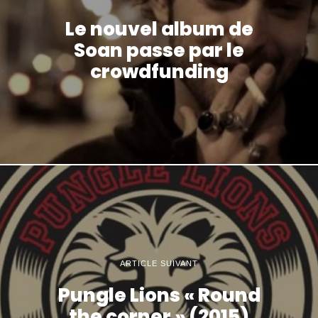
Le nouvel album de
Soan passe par le
crowdfunding
ARTICLE SUIVANT
Pungle Lions « Round
the corner » (2015)