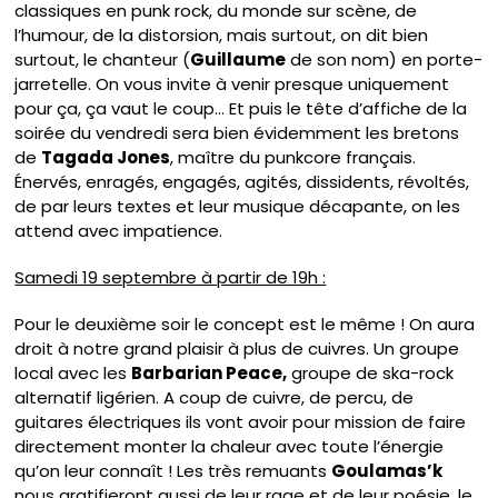
classiques en punk rock, du monde sur scène, de
l’humour, de la distorsion, mais surtout, on dit bien
surtout, le chanteur (
Guillaume
de son nom) en porte-
jarretelle. On vous invite à venir presque uniquement
pour ça, ça vaut le coup… Et puis le tête d’affiche de la
soirée du vendredi sera bien évidemment les bretons
de
Tagada Jones
, maître du punkcore français.
Énervés, enragés, engagés, agités, dissidents, révoltés,
de par leurs textes et leur musique décapante, on les
attend avec impatience.
Samedi 19 septembre à partir de 19h :
Pour le deuxième soir le concept est le même ! On aura
droit à notre grand plaisir à plus de cuivres. Un groupe
local avec les
Barbarian Peace,
groupe de ska-rock
alternatif ligérien. A coup de cuivre, de percu, de
guitares électriques ils vont avoir pour mission de faire
directement monter la chaleur avec toute l’énergie
qu’on leur connaît ! Les très remuants
Goulamas’k
nous gratifieront aussi de leur rage et de leur poésie, le