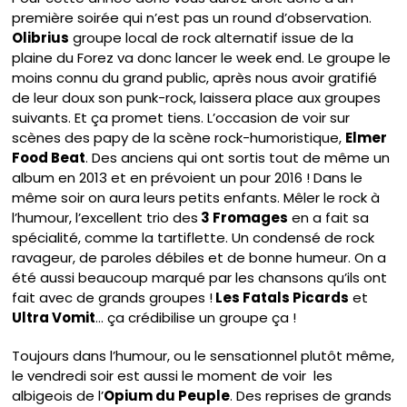
première soirée qui n’est pas un round d’observation.
Olibrius
groupe local de rock alternatif issue de la
plaine du Forez va donc lancer le week end. Le groupe le
moins connu du grand public, après nous avoir gratifié
de leur doux son punk-rock, laissera place aux groupes
suivants. Et ça promet tiens. L’occasion de voir sur
scènes des papy de la scène rock-humoristique,
Elmer
Food Beat
. Des anciens qui ont sortis tout de même un
album en 2013 et en prévoient un pour 2016 ! Dans le
même soir on aura leurs petits enfants. Mêler le rock à
l’humour, l’excellent trio des
3 Fromages
en a fait sa
spécialité, comme la tartiflette. Un condensé de rock
ravageur, de paroles débiles et de bonne humeur. On a
été aussi beaucoup marqué par les chansons qu’ils ont
fait avec de grands groupes !
Les Fatals Picards
et
Ultra Vomit
… ça crédibilise un groupe ça !
Toujours dans l’humour, ou le sensationnel plutôt même,
le vendredi soir est aussi le moment de voir les
albigeois de l’
Opium du Peuple
. Des reprises de grands