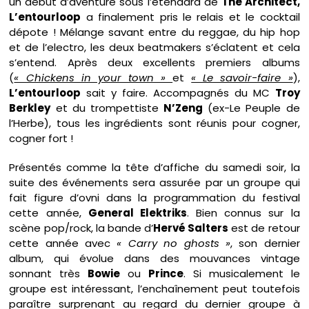
un début d’aventure sous l’étendard de
The Architect,
L’entourloop
a finalement pris le relais et le cocktail
dépote ! Mélange savant entre du reggae, du hip hop
et de l’electro, les deux beatmakers s’éclatent et cela
s’entend. Après deux excellents premiers albums
(
« Chickens in your town »
et
« Le savoir-faire »
),
L’entourloop
sait y faire. Accompagnés du MC
Troy
Berkley
et du trompettiste
N’Zeng
(ex-Le Peuple de
l’Herbe), tous les ingrédients sont réunis pour cogner,
cogner fort !
Présentés comme la tête d’affiche du samedi soir, la
suite des événements sera assurée par un groupe qui
fait figure d’ovni dans la programmation du festival
cette année,
General Elektriks
. Bien connus sur la
scène pop/rock, la bande d’
Hervé Salters
est de retour
cette année avec
« Carry no ghosts »
, son dernier
album, qui évolue dans des mouvances vintage
sonnant très
Bowie
ou
Prince
. Si musicalement le
groupe est intéressant, l’enchaînement peut toutefois
paraître surprenant au regard du dernier groupe à