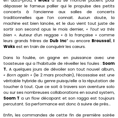
en auto-prod,
I Woks
a su se montrer patient pour
dépasser le fameux pallier qui le propulse des petits
concerts à l’ancienne aux salles de concerts
traditionnelles que l’on connait. Aucun doute, la
machine est bien lancée, et le duo vient tout juste de
sortir son second opus le mois dernier,
« Tout va très
bien »
. Auteur d’un reggae « à la française » comme
leurs grands frères de
Dub Inc’
ou encore
Broussaï
,
I
Woks
est en train de conquérir les cœurs.
Dans la foulée, on gagne en puissance avec une
toasteuse qui a l’habitude de réveiller les foules :
Soom
T.
A quelques jours de dévoiler son tout nouvel album,
« Born again »
(le 2 mars prochain), l’écossaise est une
véritable hybride du genre puisqu’elle a la réputation de
toucher à tout. Que ce soit à travers son aventure solo
ou sur ses nombreuses collaborations en sound system,
Soom T
a un flow décapant et son ragga est toujours
percutant. Sa performance est donc à suivre de près…
Enfin, les commandes de cette fin de première soirée