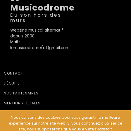
Du son hors des
murs
Webzine musical alternatif
depuis 2008
Mail :
lemusicodrome(at)gmail.com
CONTACT
L’ÉQUIPE
NOS PARTENAIRES
MENTIONS LÉGALES
Nous utilisons des cookies pour vous garantir la meilleure
© Le Musicodrome 2022 - Webdesign :
Cereal Concept
expérience sur notre site web. Si vous continuez à utiliser ce
site, nous supposerons que vous en êtes satisfait.