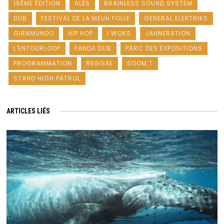
15ÈME ÉDITION
ALÈS
BRAINLESS SOUND SYSTEM
DUB
FESTIVAL DE LA MEUH FOLLE
GENERAL ELEKTRIKS
GIRAMUNDO
HIP HOP
I WOKS
JAHNERATION
L'ENTOURLOOP
PANDA DUB
PARC DES EXPOSITIONS
PROGRAMMATION
REGGAE
SOOM T
STAND HIGH PATROL
ARTICLES LIÉS