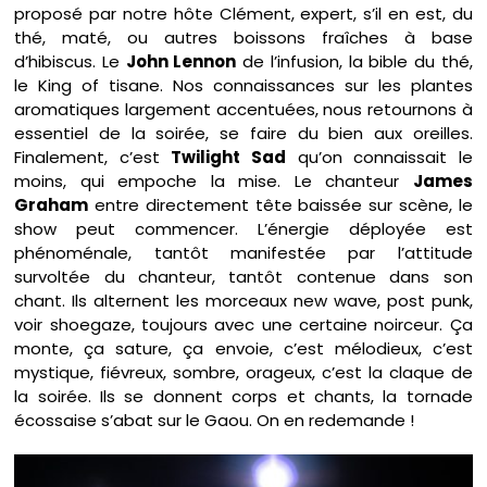
proposé par notre hôte Clément, expert, s’il en est, du
thé, maté, ou autres boissons fraîches à base
d’hibiscus. Le
John Lennon
de l’infusion, la bible du thé,
le King of tisane. Nos connaissances sur les plantes
aromatiques largement accentuées, nous retournons à
essentiel de la soirée, se faire du bien aux oreilles.
Finalement, c’est
Twilight Sad
qu’on connaissait le
moins, qui empoche la mise. Le chanteur
James
Graham
entre directement tête baissée sur scène, le
show peut commencer. L’énergie déployée est
phénoménale, tantôt manifestée par l’attitude
survoltée du chanteur, tantôt contenue dans son
chant. Ils alternent les morceaux new wave, post punk,
voir shoegaze, toujours avec une certaine noirceur. Ça
monte, ça sature, ça envoie, c’est mélodieux, c’est
mystique, fiévreux, sombre, orageux, c’est la claque de
la soirée. Ils se donnent corps et chants, la tornade
écossaise s’abat sur le Gaou. On en redemande !