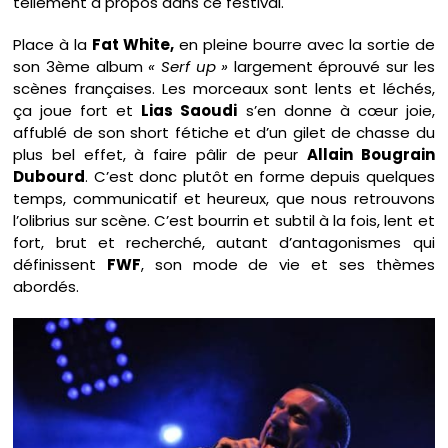
tellement à propos dans ce festival.
Place à la
Fat White,
en pleine bourre avec la sortie de
son 3ème album
« Serf up »
largement éprouvé sur les
scènes françaises. Les morceaux sont lents et léchés,
ça joue fort et
Lias Saoudi
s’en donne à cœur joie,
affublé de son short fétiche et d’un gilet de chasse du
plus bel effet, à faire pâlir de peur
Allain Bougrain
Dubourd
. C’est donc plutôt en forme depuis quelques
temps, communicatif et heureux, que nous retrouvons
l’olibrius sur scène. C’est bourrin et subtil à la fois, lent et
fort, brut et recherché, autant d’antagonismes qui
définissent
FWF
, son mode de vie et ses thèmes
abordés.