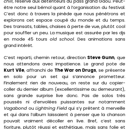
chill
, réservé aux détenteurs du pass grand Gaou. Peut-
être notre seul bémol quant à l’organisation du festival.
C’est donc à travers la pinède que nous pénétrons et
explorons cet espace coupé du monde et du temps.
Des transats, tables, chaises à perte de vue, plutôt cool
pour souffler un peu. La musique est assurée par les djs
en mode 45 tours
old school
. Des animations sans
grand intérêt.
C’est reparti, chemin retour, direction
Steve Gunn
, que
nous attendons avec impatience. Le grand pote de
Kurt Vile
, affranchi de
The War on Drugs
, se présente
en solo pour un set qui s’annonce prometteur.
Finalement rien de nouveau, on reste sur du copier-
coller du dernier album (excellentissime au demeurant),
sans grande surprise live donc. Pas de solos très
poussés ni d’envolées puissantes sur notamment
Vagabond
ou
Lightning Field
qui s’y prêtent à merveille
et qui dans l’album laissaient à penser que la chanson
pouvait vraiment décoller en live. Bref, c’est sans
fioriture, plutôt réussi et esthétique, mais sans folie et