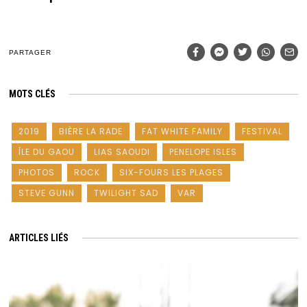
PARTAGER
MOTS CLÉS
2019
BIÈRE LA RADE
FAT WHITE FAMILY
FESTIVAL
ÎLE DU GAOU
LIAS SAOUDI
PENELOPE ISLES
PHOTOS
ROCK
SIX-FOURS LES PLAGES
STEVE GUNN
TWILIGHT SAD
VAR
ARTICLES LIÉS