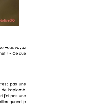
que vous voyez
hef ! ». Ce que
c’est pas une
c de l’aplomb.
i j’ai pas une
illes quand je