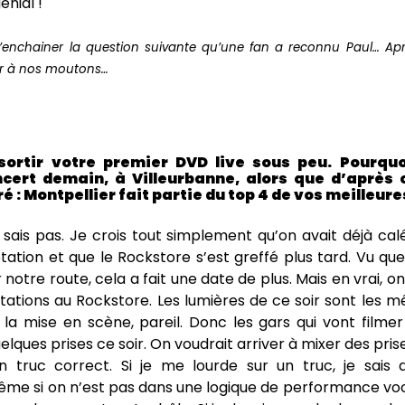
énial !
’enchainer la question suivante qu’une fan a reconnu Paul… Ap
ur à nos moutons…
sortir votre premier DVD live sous peu. Pourqu
cert demain, à Villeurbanne, alors que d’après 
é : Montpellier fait partie du top 4 de vos meilleure
e sais pas. Je crois tout simplement qu’on avait déjà ca
ation et que le Rockstore s’est greffé plus tard. Vu qu
r notre route, cela a fait une date de plus. Mais en vrai, on
ations au Rockstore. Les lumières de ce soir sont les 
 la mise en scène, pareil. Donc les gars qui vont filme
quelques prises ce soir. On voudrait arriver à mixer des pri
n truc correct. Si je me lourde sur un truc, je sais 
ême si on n’est pas dans une logique de performance voc