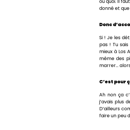
ou quoi. Il f
donné et que 
Donc d’accor
Si ! Je les d
pas ! Tu sais
mieux à Los A
même des pis
marrer… alors
C’est pour ç
Ah non ça c’
j’avais plus 
D’ailleurs co
faire un peu 