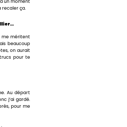
le à un moment
 recaler ça.
llier…
ne me méritent
erais beaucoup
tes, on aurait
trucs pour te
ne. Au départ
nc j’ai gardé.
après, pour me