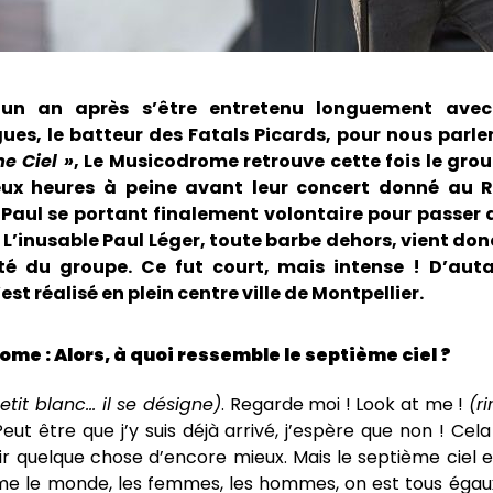
 un an après s’être entretenu longuement ave
s, le batteur des Fatals Picards, pour nous parler
e Ciel »
, Le Musicodrome retrouve cette fois le gro
ux heures à peine avant leur concert donné au 
 Paul se portant finalement volontaire pour passer a
! L’inusable Paul Léger, toute barbe dehors, vient don
ité du groupe. Ce fut court, mais intense ! D’aut
’est réalisé en plein centre ville de Montpellier.
me : Alors, à quoi ressemble le septième ciel ?
etit blanc… il se désigne)
. Regarde moi ! Look at me !
(ri
Peut être que j’y suis déjà arrivé, j’espère que non ! Cela
oir quelque chose d’encore mieux. Mais le septième ciel es
aime le monde, les femmes, les hommes, on est tous égau