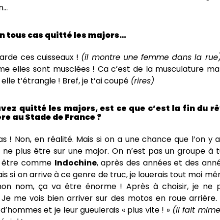
n…
n tous cas quitté les majors…
arde ces cuisseaux !
(il montre une femme dans la rue
elles sont musclées ! Ca c’est de la musculature ma vi
elle t’étrangle ! Bref, je t’ai coupé
(rires)
ez quitté les majors, est ce que c’est la fin du r
ère au Stade de France ?
s ! Non, en réalité. Mais si on a une chance que l’on y a
ne plus être sur une major. On n’est pas un groupe à t
t être comme
Indochine
, après des années et des anné
is si on arrive à ce genre de truc, je louerais tout moi mêm
on nom, ça va être énorme ! Après à choisir, je ne 
. Je me vois bien arriver sur des motos en roue arrière.
 d’hommes et je leur gueulerais « plus vite ! »
(il fait mim