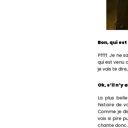
Bon, qui est
Pffff. Je ne 
qui est venu a
je vais te dire
Ok, s’il n’y 
La plus bell
histoire de v
Comme je disa
voix si pire 
chante donc