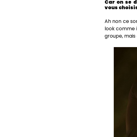
Car on se d
vous choisis
Ah non ce so
look comme il
groupe, mais c