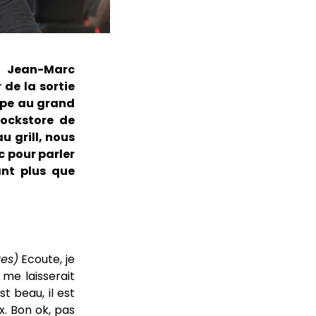
c Jean-Marc
 de la sortie
upe au grand
Rockstore de
u grill, nous
c pour parler
ant plus que
res)
Ecoute, je
 me laisserait
t beau, il est
x. Bon ok, pas