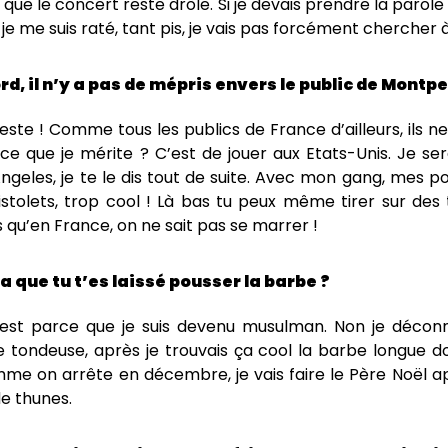
aut que le concert reste drôle. Si je devais prendre la paro
je me suis raté, tant pis, je vais pas forcément chercher à
d, il n’y a pas de mépris envers le public de Montpe
éteste ! Comme tous les publics de France d’ailleurs, ils 
 ce que je mérite ? C’est de jouer aux Etats-Unis. Je s
ngeles, je te le dis tout de suite. Avec mon gang, mes po
tolets, trop cool ! Là bas tu peux même tirer sur des 
 qu’en France, on ne sait pas se marrer !
a que tu t’es laissé pousser la barbe ?
est parce que je suis devenu musulman. Non je décon
de tondeuse, après je trouvais ça cool la barbe longue do
mme on arrête en décembre, je vais faire le Père Noël 
de thunes.