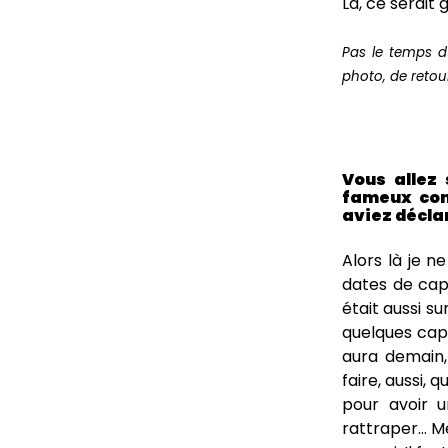
Là, ce serait g
Pas le temps d
photo, de reto
Vous allez 
fameux con
aviez déclar
Alors là je n
dates de capt
était aussi su
quelques capt
aura demain,
faire, aussi, 
pour avoir u
rattraper… M