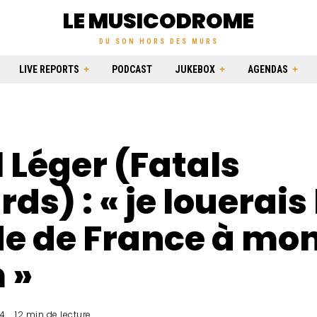
LE MUSICODROME
DU SON HORS DES MURS
LIVE REPORTS
PODCAST
JUKEBOX
AGENDAS
 Léger (Fatals
rds) : « je louerais 
de de France à mo
 »
4
12 min de lecture