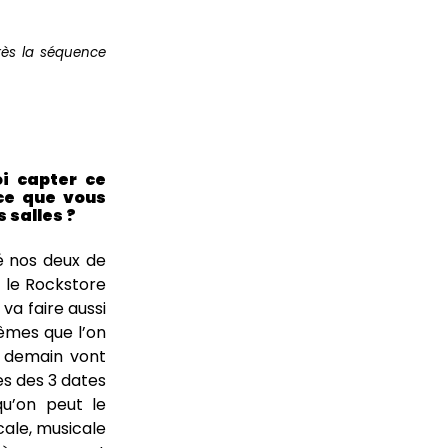
rès la séquence
oi capter ce
ce que vous
s salles ?
lé nos deux de
e le Rockstore
 va faire aussi
mêmes que l’on
r demain vont
ses des 3 dates
qu’on peut le
ale, musicale