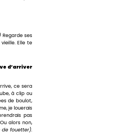
)
Regarde ses
eille. Elle te
êve d’arriver
rrive, ce sera
ube, à clip ou
es de boulot,
e, je louerais
prendrais pas
 Ou alors non,
e de fouetter)
.