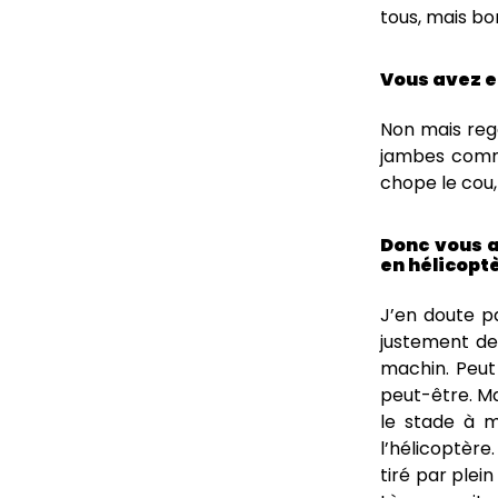
tous, mais bo
Vous avez e
Non mais reg
jambes comme 
chope le cou, 
Donc vous av
en hélicopt
J’en doute pa
justement de 
machin. Peu
peut-être. Ma
le stade à m
l’hélicoptère
tiré par plein