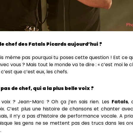
 le chef des Fatals Picards aujourd’hui ?
sais même pas pourquoi tu poses cette question ! Est ce 
vec vous ? Mais tout le monde va te dire : « c’est moi le c
, c’est que c’est eux, les chefs.
a pas de chef, qui a la plus belle voix ?
e voix ? Jean-Marc ? Oh ça j’en sais rien. Les
Fatals
, 
oix. C’est plus une histoire de chansons et chanter ave
is, il n’y a pas d’histoire de performance vocale. A prior
puisque les gens ne se mettent pas des trucs dans les ore
…