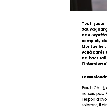
Tout juste
Sauvagnargue
de
« Septièm
complet, de
Montpellier.
voilà parés 
de l’actual
l’interview s
Le Musicodro
Paul :
Oh !
(p
ne sais pas. 
l’espoir d’av
tolérant, il 