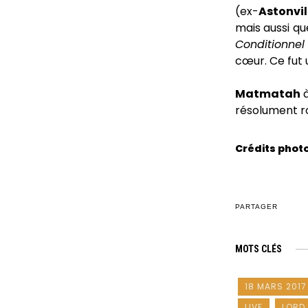
(ex-
Astonvil
mais aussi q
Conditionne
cœur. Ce fut 
Matmatah
à
résolument r
Crédits phot
PARTAGER
MOTS CLÉS
18 MARS 2017
LIVE
LORD