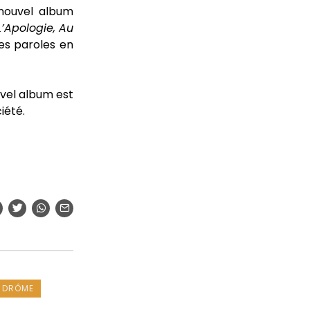
 nouvel album
’Apologie, Au
es paroles en
uvel album est
iété.
DRÔME