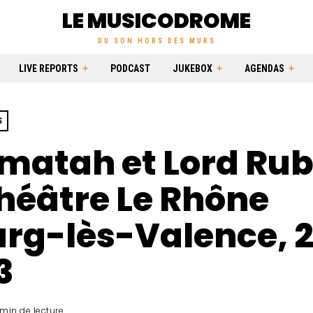
LE MUSICODROME
DU SON HORS DES MURS
LIVE REPORTS
PODCAST
JUKEBOX
AGENDAS
S
matah et Lord Ru
héâtre Le Rhône
rg-lès-Valence, 
3
min de lecture