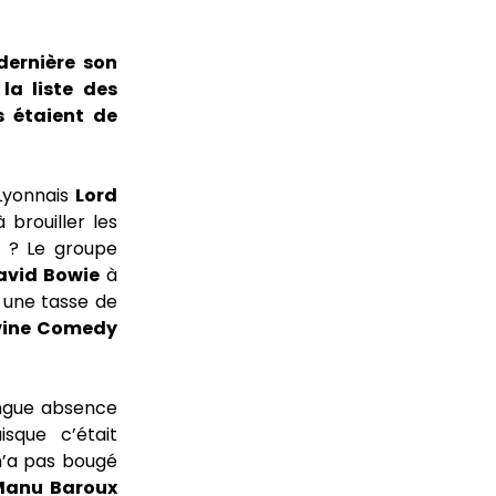
dernière son
la liste des
s étaient de
 Lyonnais
Lord
brouiller les
is ? Le groupe
avid Bowie
à
une tasse de
vine Comedy
ongue absence
sque c’était
n’a pas bougé
Manu Baroux