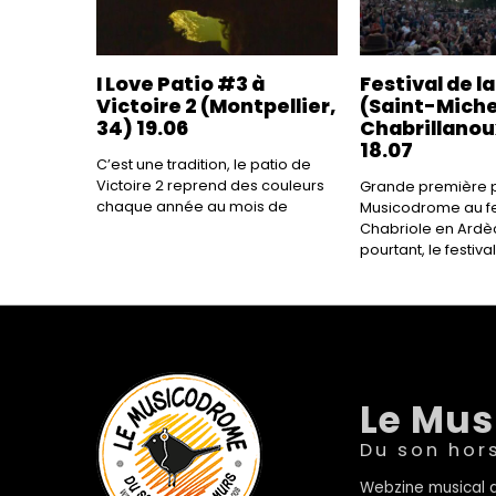
I Love Patio #3 à
Festival de l
Victoire 2 (Montpellier,
(Saint-Mich
34) 19.06
Chabrillanou
18.07
C’est une tradition, le patio de
Victoire 2 reprend des couleurs
Grande première p
chaque année au mois de
Musicodrome au fes
Chabriole en Ardèc
pourtant, le festival
Le Mu
Du son hor
Webzine musical a