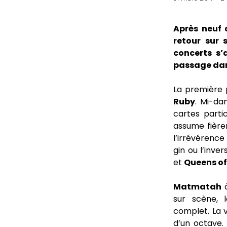
Après neuf 
retour sur 
concerts s’
passage dan
La première 
Ruby
. Mi-da
cartes partic
assume fièrem
l’irrévérenc
gin ou l’inve
et
Queens of
Matmatah
à
sur scène, 
complet. La 
d’un octave