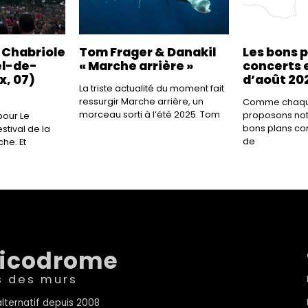
a Chabriole
Tom Frager & Danakil
Les bons 
el-de-
« Marche arrière »
concerts e
x, 07)
d’août 20
La triste actualité du moment fait
ressurgir Marche arrière, un
Comme chaque
morceau sorti à l’été 2025. Tom
proposons not
our Le
bons plans co
tival de la
de
he. Et
sicodrome
s des murs
lternatif depuis 2008