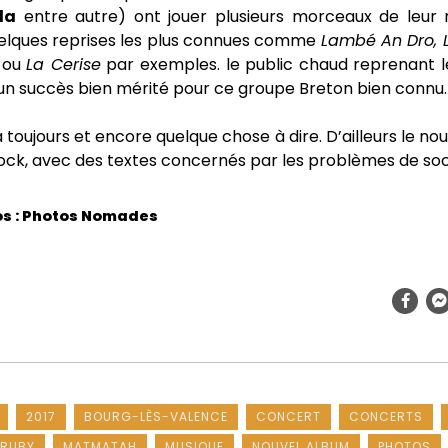
la
entre autre) ont jouer plusieurs morceaux de leur
uelques reprises les plus connues comme
Lambé An Dro, L
l
ou
La Cerise
par exemples. le public chaud reprenant l
un succès bien mérité pour ce groupe Breton bien connu.
 toujours et encore quelque chose à dire. D’ailleurs le no
ock, avec des textes concernés par les problèmes de soc
os : Photos Nomades
2017
BOURG-LÈS-VALENCE
CONCERT
CONCERTS
 RUBY
MATMATAH
MUSIQUE
NOUVEL ALBUM
PHOTOS