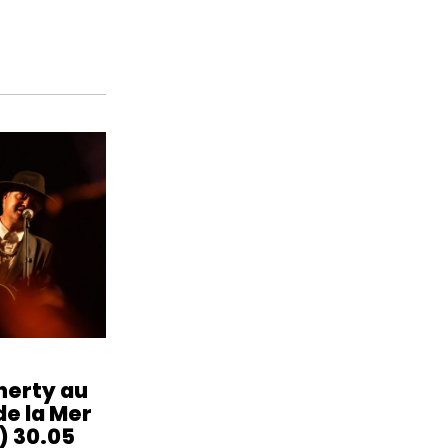
herty au
de la Mer
) 30.05