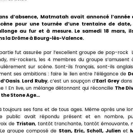
ans d’absence, Matmatah avait annoncé l’année 
scène pour une tournée d’une trentaine de date, 
allonge au fur et à mesure. Le samedi 18 mars, il
s la Drôme à Bourg-lès-Valence.
partie fut assurée par l’excellent groupe de pop-rock
ndy, mi-rockers, les 4 membres du groupe s’amusent à 
ulièrement sur scène. Sont-ils français, sont-ils angla
ent ses ambitions : faire le lien entre l’élégance de
D
e
d’Oasis
.
Lord Ruby
, c’est un soupçon d’
Earl Grey
dans 
rse ! En live, un mélange détonnant qui réconcilie
The Di
 the Stone Age…
 toujours ses fans et de tous ages. Même après une l
le public avait répondu présent et en nombre, pui
voix de
Tristan
, tantôt tranchante, tantôt émouvante, 
. Le groupe composé de
Stan, Eric, Scholl, Julien
et